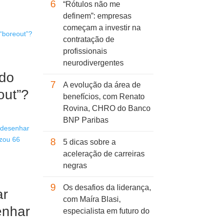
6
“Rótulos não me
definem”: empresas
começam a investir na
contratação de
profissionais
neurodivergentes
ndo
7
A evolução da área de
out”?
benefícios, com Renato
Rovina, CHRO do Banco
BNP Paribas
8
5 dicas sobre a
aceleração de carreiras
negras
9
Os desafios da liderança,
ar
com Maíra Blasi,
enhar
especialista em futuro do