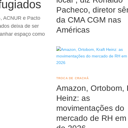
fugiados
Pacheco, diretor sê
G, ACNUR e Pacto
da CMA CGM nas
ados deixa de ser
Américas
ganhar espaço como
TROCA DE CRACHÁ
Amazon, Ortobom, K
Heinz: as
movimentações do
mercado de RH em 