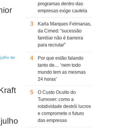
programas dentro das
nior
empresas exige cautela
3
Karla Marques Felmanas,
da Cimed: “sucessão
familiar não é barreira
para recrutar”
4
Por que estão falando
tanto de… ‘nem todo
mundo tem as mesmas
24 horas’
raft
5
O Custo Oculto do
Turnover: como a
rotatividade destrói lucros
e compromete o futuro
julho
das empresas