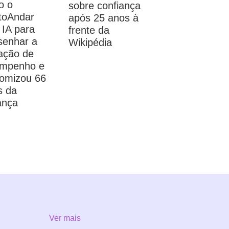
o o
sobre confiança
toAndar
após 25 anos à
 IA para
frente da
senhar a
Wikipédia
iação de
mpenho e
omizou 66
s da
ança
Ver mais