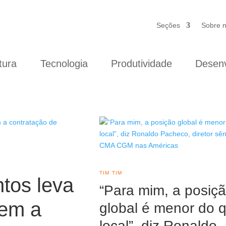
Seções
Sobre 
tura
Tecnologia
Produtividade
Desenv
TIM TIM
tos leva
“Para mim, a posiç
rem a
global é menor do 
local”, diz Ronaldo