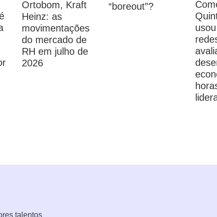
Com
Ortobom, Kraft
“boreout”?
é
Quin
Heinz: as
a
usou
movimentações
rede
do mercado de
aval
RH em julho de
or
dese
2026
econ
hora
lider
ores talentos