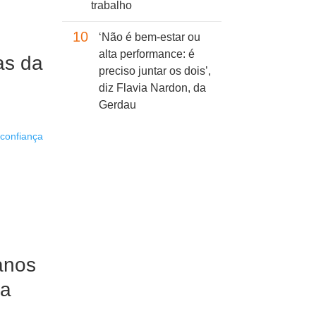
trabalho
10
‘Não é bem-estar ou
alta performance: é
as da
preciso juntar os dois’,
diz Flavia Nardon, da
Gerdau
anos
ia