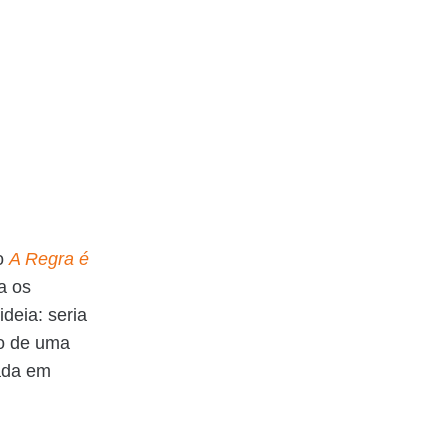
ro
A Regra é
a os
ideia: seria
ro de uma
ada em