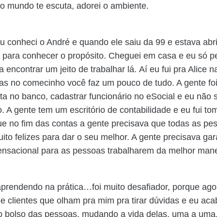
do mundo te escuta, adorei o ambiente.
eu conheci o André e quando ele saiu da 99 e estava abri
para conhecer o propósito. Cheguei em casa e eu só 
 encontrar um jeito de trabalhar lá. Aí eu fui pra Alice 
as no comecinho você faz um pouco de tudo. A gente fo
onta no banco, cadastrar funcionário no eSocial e eu não
o. A gente tem um escritório de contabilidade e eu fui t
ue no fim das contas a gente precisava que todas as pe
ito felizes para dar o seu melhor. A gente precisava gar
nsacional para as pessoas trabalharem da melhor mane
 aprendendo na prática…foi muito desafiador, porque ago
 clientes que olham pra mim pra tirar dúvidas e eu aca
 bolso das pessoas, mudando a vida delas, uma a uma