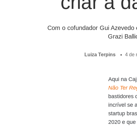
criar a d
Com o cofundador Gui Azevedo 
Grazi Balli
Luiza Terpins
4 de 
Aqui na Caj
Não Ter Re
bastidores d
incrível se
startup bra
2020 e que 