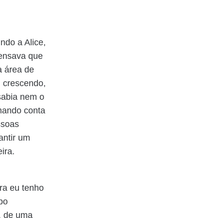
ndo a Alice,
pensava que
na área de
i crescendo,
 sabia nem o
omando conta
ssoas
antir um
ira.
ra eu tenho
bo
, de uma