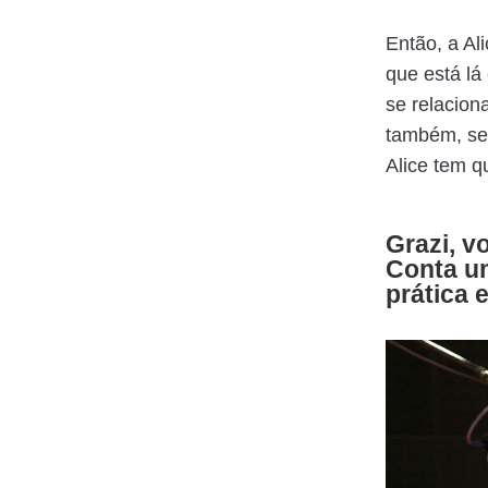
Então, a Al
que está lá
se relacion
também, se 
Alice tem q
Grazi, v
Conta um
prática 