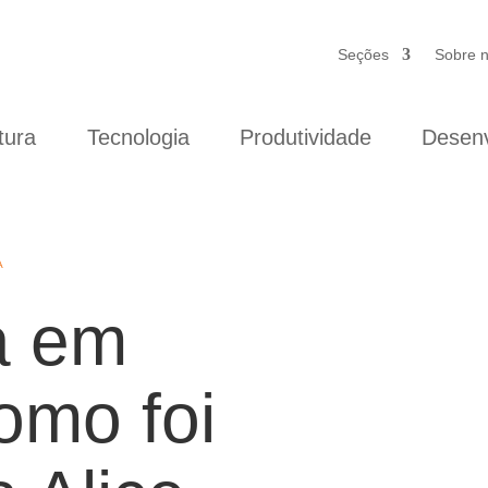
Seções
Sobre 
tura
Tecnologia
Produtividade
Desenv
A
a em
como foi