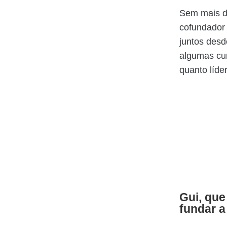
Sem mais d
cofundador 
juntos desd
algumas cur
quanto líd
Gui, que
fundar a