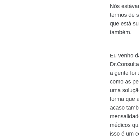
Nós estáva
termos de s
que está su
também.
Eu venho d
Dr.Consult
a gente foi
como as pes
uma solução
forma que a
acaso tamb
mensalidade
médicos qua
isso é um 