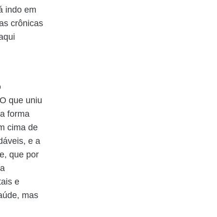
á indo em
as crônicas
aqui
o
 O que uniu
 a forma
em cima de
áveis, e a
e, que por
ma
ais e
saúde, mas