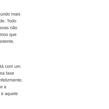
 mundo mais
de. Todo
ssoas não
emos que
otente,
stá com um
ma fase
nfelizmente,
ue a
 é aquele