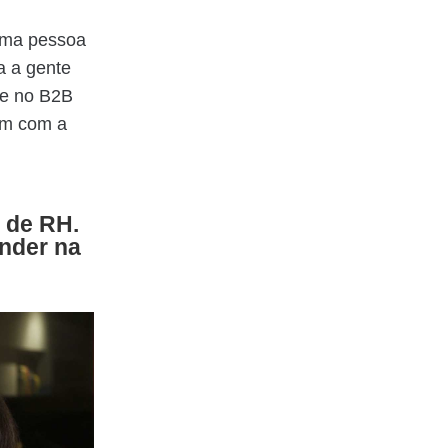
 uma pessoa
a a gente
te no B2B
am com a
 de RH.
ender na