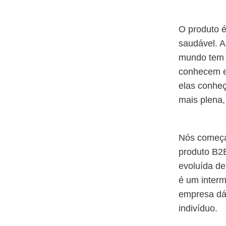
O produto é
saudável. A
mundo tem u
conhecem e
elas conhe
mais plena, 
Nós começa
produto B2
evoluída de
é um interm
empresa dá,
indivíduo.