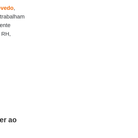
evedo
,
 trabalham
gente
e RH,
er ao