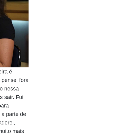
eira é
 pensei fora
do nessa
 sair. Fui
para
 a parte de
adorei,
muito mais