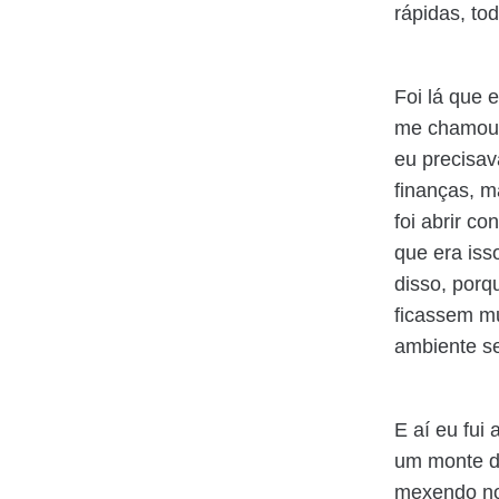
rápidas, to
Foi lá que 
me chamou 
eu precisava
finanças, m
foi abrir c
que era iss
disso, porq
ficassem mu
ambiente se
E aí eu fui
um monte de
mexendo no