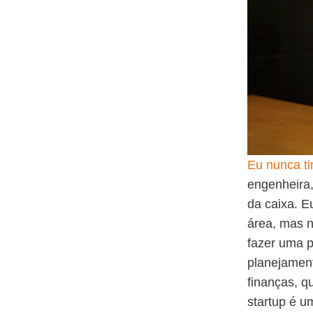
Eu nunca t
engenheira,
da caixa. E
área, mas n
fazer uma p
planejament
finanças, q
startup é 