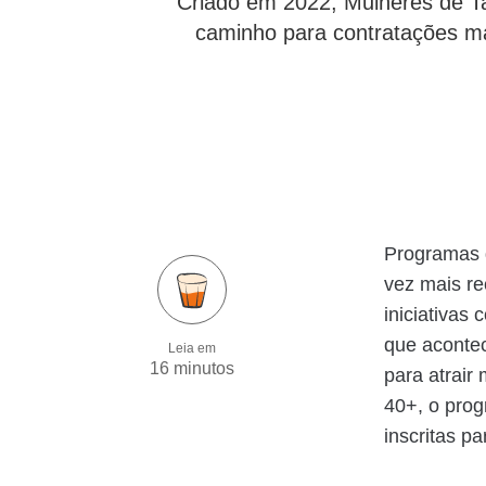
Criado em 2022, Mulheres de Tale
caminho para contratações ma
Programas 
vez mais re
iniciativas
que aconte
Leia em
16 minutos
para atrair
40+, o prog
inscritas p