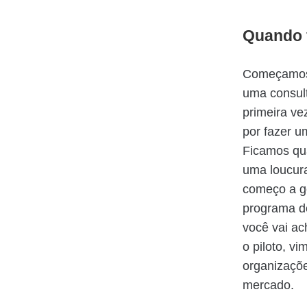
Quando f
Começamos 
uma consult
primeira ve
por fazer u
Ficamos qua
uma loucura
começo a g
programa de
você vai a
o piloto, v
organizaçõe
mercado.