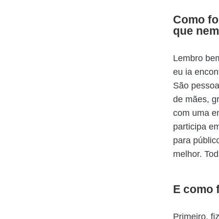
Como fo
que nem 
Lembro bem
eu ia encon
São pessoa
de mães, gr
com uma em
participa e
para públic
melhor. Tod
E como f
Primeiro, f