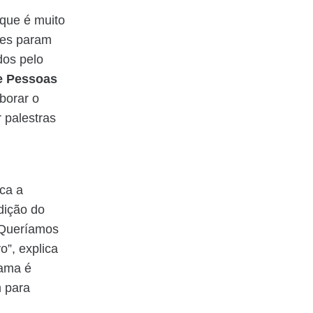
 que é muito
res param
dos pelo
de Pessoas
borar o
 palestras
ca a
dição do
“Queríamos
o”, explica
rama é
m para