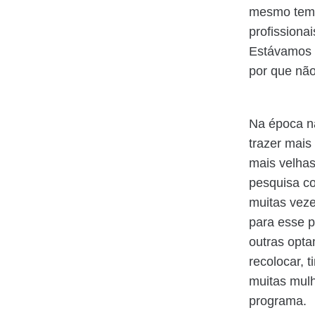
mesmo temp
profissiona
Estávamos 
por que não
Na época n
trazer mais
mais velha
pesquisa co
muitas veze
para esse p
outras opta
recolocar,
muitas mulh
programa.