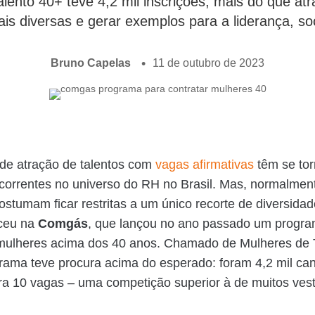
nto 40+ teve 4,2 mil inscrições; mais do que atrair
is diversas e gerar exemplos para a liderança, so
Bruno Capelas
11 de outubro de 2023
de atração de talentos com
vagas afirmativas
têm se to
correntes no universo do RH no Brasil. Mas, normalmen
 costumam ficar restritas a um único recorte de diversida
ceu na
Comgás
, que lançou no ano passado um progra
 mulheres acima dos 40 anos. Chamado de Mulheres de 
rama teve procura acima do esperado: foram 4,2 mil ca
ara 10 vagas – uma competição superior à de muitos vest