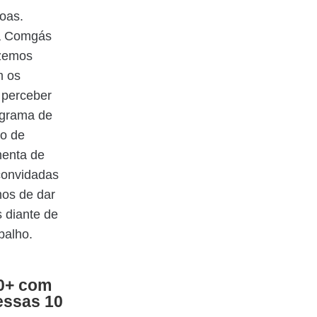
soas.
da Comgás
izemos
m os
o perceber
ograma de
lo de
menta de
convidadas
mos de dar
s diante de
balho.
40+ com
essas 10