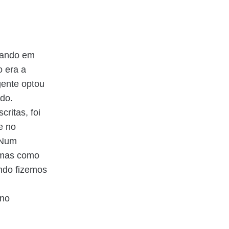
iando em
o era a
gente optou
do.
ritas, foi
e no
 Num
… mas como
ndo fizemos
 no