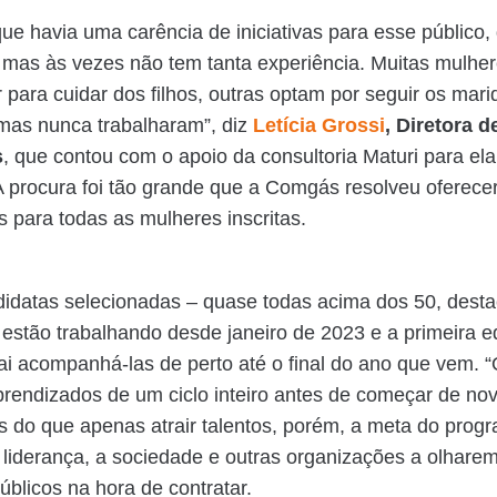
ue havia uma carência de iniciativas para esse público,
, mas às vezes não tem tanta experiência. Muitas mulhe
r para cuidar dos filhos, outras optam por seguir os mari
umas nunca trabalharam”, diz
Letícia Grossi
, Diretora 
s
, que contou com o apoio da consultoria Maturi para ela
 procura foi tão grande que a Comgás resolveu oferecer
 para todas as mulheres inscritas.
idatas selecionadas – quase todas acima dos 50, desta
 estão trabalhando desde janeiro de 2023 e a primeira e
i acompanhá-las de perto até o final do ano que vem. 
prendizados de um ciclo inteiro antes de começar de nov
is do que apenas atrair talentos, porém, a meta do prog
a liderança, a sociedade e outras organizações a olhare
úblicos na hora de contratar.