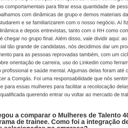
os comportamentais para filtrar essa quantidade de pes
abalhamos com dinâmicas de grupo e demos materiais 
studarem e se familiarizarem com o nosso negócio. Aí f
dinâmica e depois entrevistas, tanto com o RH como co
é chegar no grupo final. Além disso, vale dividir aqui: a
ial tão grande de candidatas, nós decidimos dar um pr
mento para as pessoas reprovadas também, com um cic
obre orientação de carreira, uso do Linkedin como ferra
 profissional e saúde mental. Algumas delas foram até 
cer a Comgás. Foi uma responsabilidade que nós senti
e para essas mulheres para facilitar a recolocação dela
 qualificada querendo entrar ou voltar ao mercado de tra
egou a comparar o Mulheres de Talento 
ama de trainee. Como foi a integração d