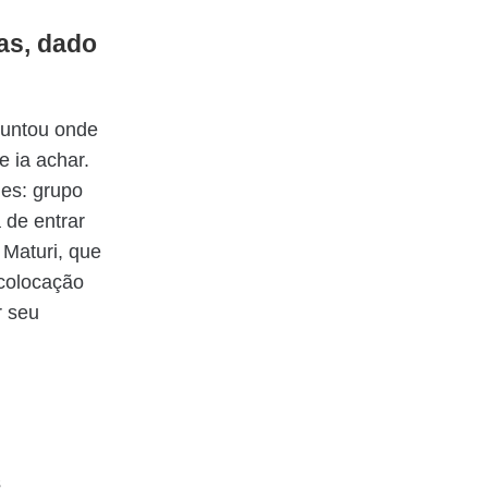
as, dado
guntou onde
e ia achar.
es: grupo
 de entrar
Maturi, que
ecolocação
r seu
s