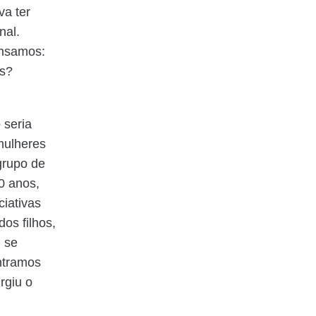
a ter
nal.
ensamos:
es?
 seria
mulheres
grupo de
0 anos,
ciativas
os filhos,
 se
ntramos
rgiu o