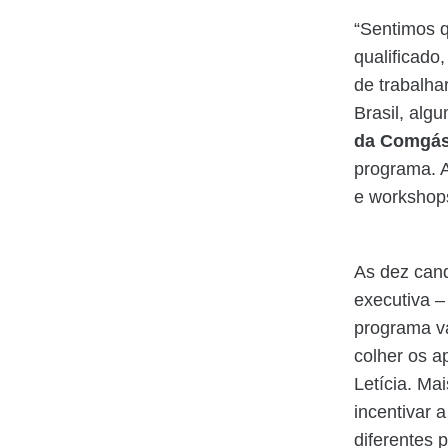
“Sentimos q
qualificado
de trabalha
Brasil, alg
da Comgá
programa. A
e workshops
As dez cand
executiva –
programa va
colher os a
Letícia. Ma
incentivar 
diferentes p