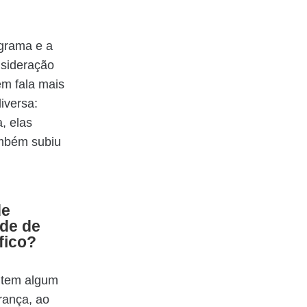
ograma e a
nsideração
ém fala mais
iversa:
, elas
ambém subiu
de
ade de
fico?
á tem algum
rança, ao