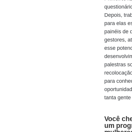
questionári
Depois, tr
para elas e
painéis de 
gestores, at
esse potenc
desenvolvi
palestras s
recolocação
para conhe
oportunidad
tanta gente
Você ch
um progr