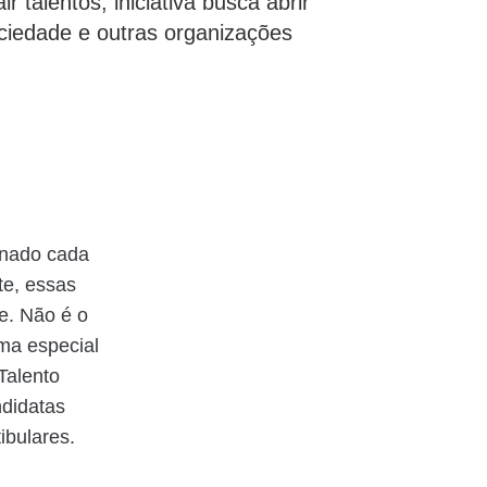
 talentos, iniciativa busca abrir
ciedade e outras organizações
rnado cada
te, essas
de. Não é o
ma especial
Talento
ndidatas
ibulares.