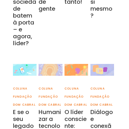
socieda
de
tanto!
si
de
gente
mesmo
batem
?
à porta
– e
agora,
líder?
COLUNA
COLUNA
COLUNA
COLUNA
FUNDAÇÃO
FUNDAÇÃO
FUNDAÇÃO
FUNDAÇÃO
DOM CABRAL
DOM CABRAL
DOM CABRAL
DOM CABRAL
E se o
Humani
O líder
Diálogo
seu
zar a
conscie
e
legado
tecnolo
nte:
conexã