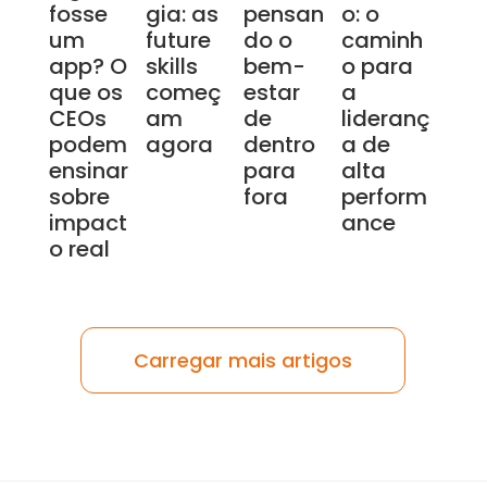
fosse
gia: as
pensan
o: o
um
future
do o
caminh
app? O
skills
bem-
o para
que os
começ
estar
a
CEOs
am
de
lideranç
podem
agora
dentro
a de
ensinar
para
alta
sobre
fora
perform
impact
ance
o real
Carregar mais artigos