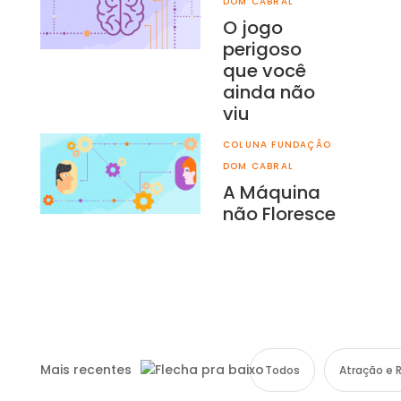
DOM CABRAL
O jogo
perigoso
que você
ainda não
viu
COLUNA FUNDAÇÃO
DOM CABRAL
A Máquina
não Floresce
Mais recentes
Todos
Atração e 