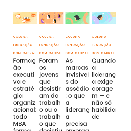
COLUNA
COLUNA
COLUNA
COLUNA
FUNDAÇÃO
FUNDAÇÃO
FUNDAÇÃO
FUNDAÇÃO
DOM CABRAL
DOM CABRAL
DOM CABRAL
DOM CABRAL
Formaç
Foram
As
Quando
ão
os
marcas
a
executi
jovens
invisívei
lideranç
va e
que
s do
a exige
estraté
desistir
assédio
corage
gia
am do
: o que
m — e
organiz
trabalh
a
não só
acional:
o ou o
lideranç
habilida
todo
trabalh
a
de
MBA
o que
precisa
forma
desistiu
enxerga