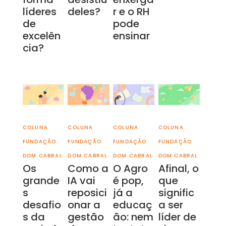
líderes
deles?
r e o RH
de
pode
excelên
ensinar
cia?
COLUNA
COLUNA
COLUNA
COLUNA
FUNDAÇÃO
FUNDAÇÃO
FUNDAÇÃO
FUNDAÇÃO
DOM CABRAL
DOM CABRAL
DOM CABRAL
DOM CABRAL
Os
Como a
O Agro
Afinal, o
grande
IA vai
é pop,
que
s
reposici
já a
signific
desafio
onar a
educaç
a ser
s da
gestão
ão: nem
líder de