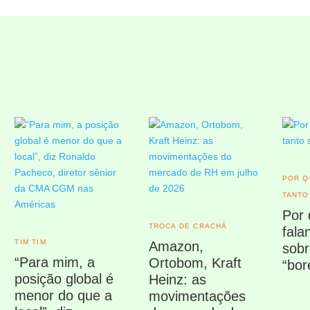
POR Q
TANTO
Por 
TROCA DE CRACHÁ
fala
TIM TIM
Amazon,
sob
“Para mim, a
Ortobom, Kraft
“bor
posição global é
Heinz: as
menor do que a
movimentações