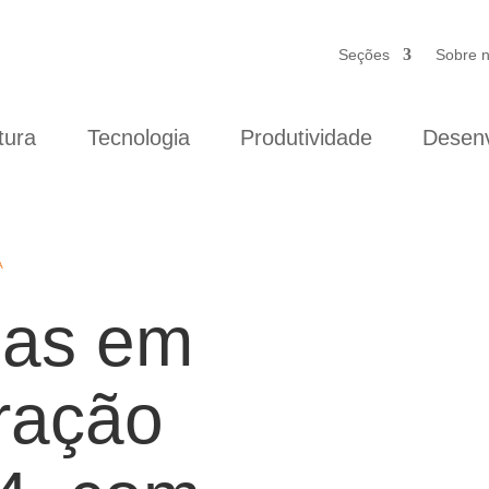
Seções
Sobre 
tura
Tecnologia
Produtividade
Desenv
A
ias em
ração