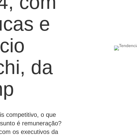
4, com
ucas e
cio
hi, da
mp
 competitivo, o que
ssunto é remuneração?
com os executivos da