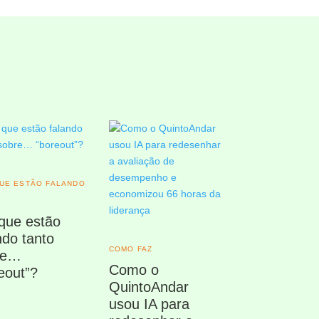
UE ESTÃO FALANDO
que estão
ndo tanto
COMO FAZ
re…
Como o
eout”?
QuintoAndar
usou IA para