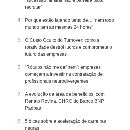
“sucessão familiar não é barreira para
recrutar”
4
Por que estão falando tanto de… ‘nem todo
mundo tem as mesmas 24 horas’
5
O Custo Oculto do Turnover: como a
rotatividade destrói lucros e compromete o
futuro das empresas
6
“Rótulos não me definem”: empresas
começam a investir na contratação de
profissionais neurodivergentes
7
A evolução da área de benefícios, com
Renato Rovina, CHRO do Banco BNP
Paribas
8
5 dicas sobre a aceleração de carreiras
negras