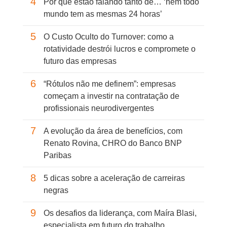
4
Por que estão falando tanto de… ‘nem todo
mundo tem as mesmas 24 horas’
5
O Custo Oculto do Turnover: como a
rotatividade destrói lucros e compromete o
futuro das empresas
6
“Rótulos não me definem”: empresas
começam a investir na contratação de
profissionais neurodivergentes
7
A evolução da área de benefícios, com
Renato Rovina, CHRO do Banco BNP
Paribas
8
5 dicas sobre a aceleração de carreiras
negras
9
Os desafios da liderança, com Maíra Blasi,
especialista em futuro do trabalho