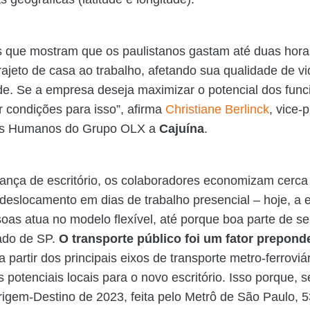
s que mostram que os paulistanos gastam até duas hora
trajeto de casa ao trabalho, afetando sua qualidade de vi
de. Se a empresa deseja maximizar o potencial dos func
ar condições para isso”, afirma
Christiane Berlinck
, vice-
os Humanos do Grupo OLX a
Cajuína
.
nça de escritório, os colaboradores economizam cerca
deslocamento em dias de trabalho presencial – hoje, a
soas atua no modelo flexível, até porque boa parte de se
ado de SP.
O transporte público foi um fator prepond
 a partir dos principais eixos de transporte metro-ferroviá
os potenciais locais para o novo escritório. Isso porque,
igem-Destino de 2023, feita pelo Metrô de São Paulo, 