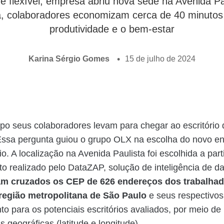
 flexível, empresa abriu nova sede na Avenida Pa
a, colaboradores economizam cerca de 40 minutos 
produtividade e o bem-estar
Karina Sérgio Gomes
15 de julho de 2024
o seus colaboradores levam para chegar ao escritório 
ssa pergunta guiou o grupo OLX na escolha do novo e
io. A localização na Avenida Paulista foi escolhida a par
o realizado pelo DataZAP, solução de inteligência de d
m cruzados os CEP de 626 endereços dos trabalha
egião metropolitana de São Paulo
e seus respectivo
o para os potenciais escritórios avaliados, por meio de
 geográficas (latitude e longitude).