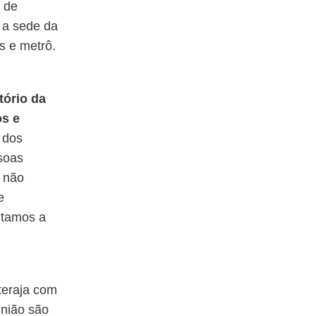
 de
r a sede da
s e metrô.
tório da
os e
 dos
soas
 não
e
ltamos a
teraja com
união são