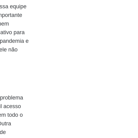
ossa equipe
mportante
 bem
ativo para
 pandemia e
ele não
 problema
il acesso
em todo o
Outra
 de