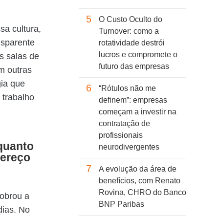
5
O Custo Oculto do
sa cultura,
Turnover: como a
nsparente
rotatividade destrói
lucros e compromete o
s salas de
futuro das empresas
m outras
ia que
6
“Rótulos não me
 trabalho
definem”: empresas
começam a investir na
contratação de
profissionais
quanto
neurodivergentes
dereço
7
A evolução da área de
benefícios, com Renato
Rovina, CHRO do Banco
dobrou a
BNP Paribas
dias. No