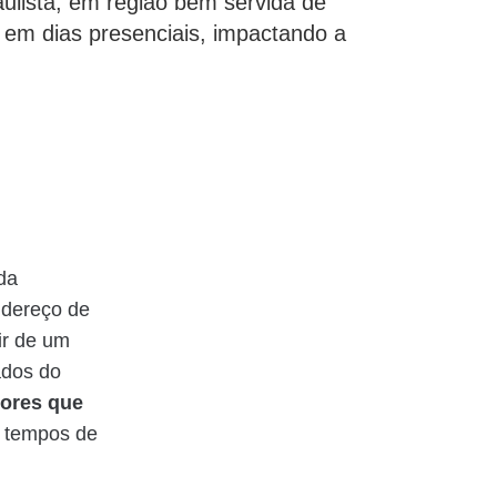
ulista, em região bem servida de
em dias presenciais, impactando a
da
ndereço de
tir de um
ados do
dores que
s tempos de