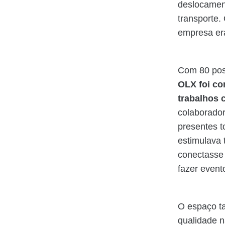
deslocament
transporte.
empresa era
Com 80 posi
OLX foi co
trabalhos 
colaborado
presentes 
estimulava 
conectasse
fazer even
O espaço t
qualidade n