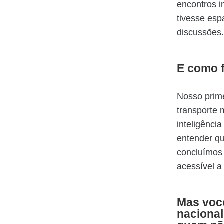
encontros i
tivesse es
discussões.
E como f
Nosso prim
transporte 
inteligênci
entender qu
concluímos 
acessível a
Mas você
nacional