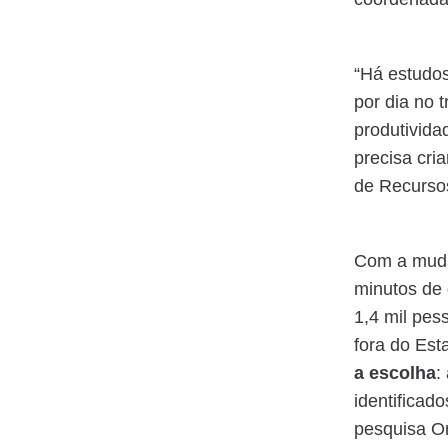
“Há estudo
por dia no 
produtivida
precisa cri
de Recurs
Com a muda
minutos de 
1,4 mil pes
fora do Est
a escolha
:
identificad
pesquisa Or