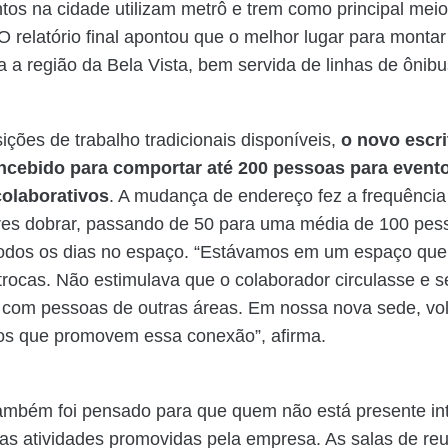
os na cidade utilizam metrô e trem como principal meio
 O relatório final apontou que o melhor lugar para monta
 a região da Bela Vista, bem servida de linhas de ônibu
ções de trabalho tradicionais disponíveis,
o novo escri
ncebido para comportar até 200 pessoas para event
colaborativos
. A mudança de endereço fez a frequência
res dobrar, passando de 50 para uma média de 100 pes
todos os dias no espaço. “Estávamos em um espaço que
trocas. Não estimulava que o colaborador circulasse e s
 com pessoas de outras áreas. Em nossa nova sede, vo
tos que promovem essa conexão”, afirma.
ambém foi pensado para que quem não está presente in
as atividades promovidas pela empresa. As salas de re