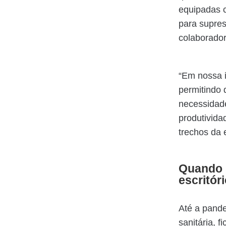
equipadas c
para supres
colaborado
“Em nossa i
permitindo 
necessidade
produtividad
trechos da 
Quando 
escritór
Até a pande
sanitária, 