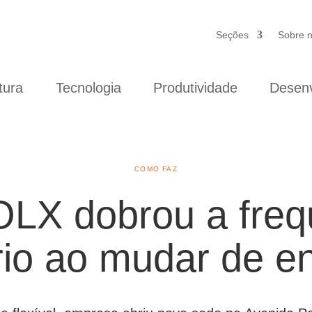
Seções
Sobre 
tura
Tecnologia
Produtividade
Desenv
COMO FAZ
LX dobrou a freq
ório ao mudar de e