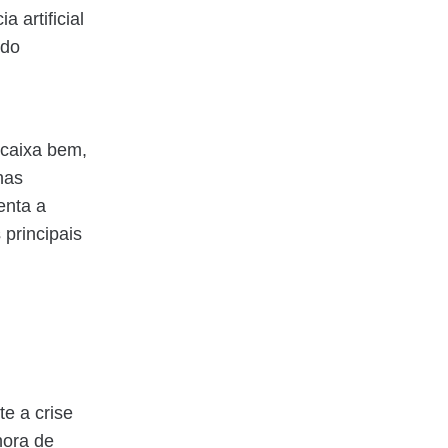
 artificial
 do
ncaixa bem,
nas
enta a
 principais
e a crise
hora de