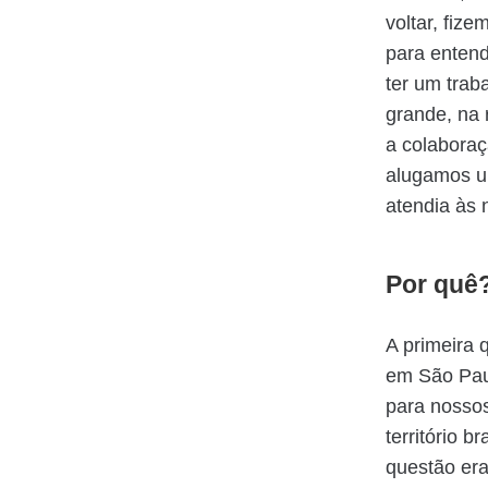
voltar, fiz
para entend
ter um trab
grande, na 
a colabora
alugamos u
atendia às
Por quê
A primeira 
em São Paul
para nosso
território b
questão era