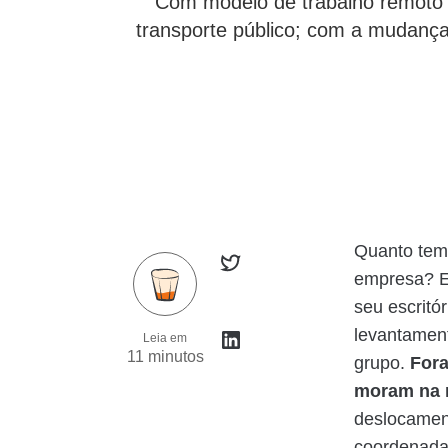
Com modelo de trabalho remoto e
transporte público; com a mudanç
Quanto temp
empresa? E
seu escritór
levantament
Leia em
11 minutos
grupo.
Fora
moram na r
deslocament
coordenadas