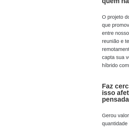
quem nã
O projeto d
que promov
entre nosso
reunião e 
remotament
capta sua v
híbrido com
Faz cer
isso af
pensada
Gerou valor
quantidade 