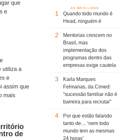
ugar que
AS MAIS LIDAS
s e
1
Quando todo mundo é
Head, ninguém é
2
Mentorias crescem no
Brasil, mas
implementação dos
programas dentro das
de
empresas exige cautela
utiliza a
es e
3
Karla Marques
oi assim que
Felmanas, da Cimed:
“sucessão familiar não é
 o mais
barreira para recrutar”
4
Por que estão falando
tanto de… ‘nem todo
ritório
mundo tem as mesmas
ntro de
24 horas’