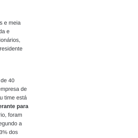
s e meia
da e
ionários,
presidente
 de 40
 empresa de
u time está
erante para
rio, foram
 segundo a
53% dos