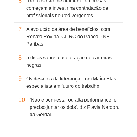
6
“Rótulos não me definem”: empresas
começam a investir na contratação de
profissionais neurodivergentes
7
A evolução da área de benefícios, com
Renato Rovina, CHRO do Banco BNP
Paribas
8
5 dicas sobre a aceleração de carreiras
negras
9
Os desafios da liderança, com Maíra Blasi,
especialista em futuro do trabalho
10
‘Não é bem-estar ou alta performance: é
preciso juntar os dois’, diz Flavia Nardon,
da Gerdau