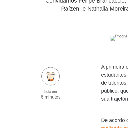
Convidamos Fellipe Brancaccio, 
Raízen; e Nathalia Moreira
A primeira 
estudantes,
de talento
público, qu
Leia em
6 minutos
sua trajetór
De acordo 