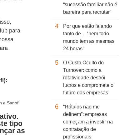
“sucessão familiar não é
barreira para recrutar”
isso,
4
Por que estão falando
lub para
tanto de… ‘nem todo
 nossa
mundo tem as mesmas
para
24 horas’
5
O Custo Oculto do
Turnover: como a
rotatividade destrói
i):
lucros e compromete o
futuro das empresas
6
“Rótulos não me
definem”: empresas
ativo.
começam a investir na
te tipo
nçar as
contratação de
profissionais