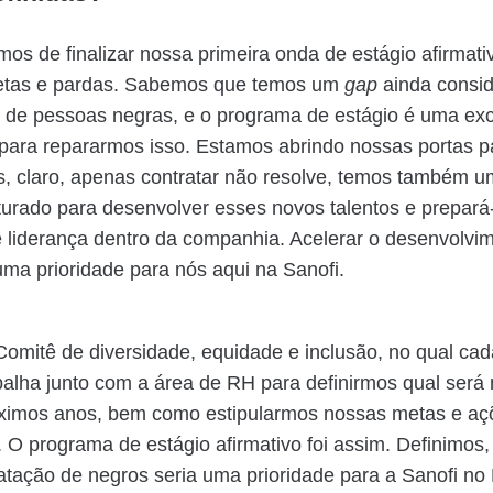
os de finalizar nossa primeira onda de estágio afirmati
etas e pardas. Sabemos que temos um
gap
ainda consid
 de pessoas negras, e o programa de estágio é uma ex
para repararmos isso. Estamos abrindo nossas portas pa
s, claro, apenas contratar não resolve, temos também 
turado para desenvolver esses novos talentos e prepará
 liderança dentro da companhia. Acelerar o desenvolvi
 uma prioridade para nós aqui na Sanofi.
mitê de diversidade, equidade e inclusão, no qual cad
abalha junto com a área de RH para definirmos qual será
óximos anos, bem como estipularmos nossas metas e aç
. O programa de estágio afirmativo foi assim. Definimos
atação de negros seria uma prioridade para a Sanofi no 