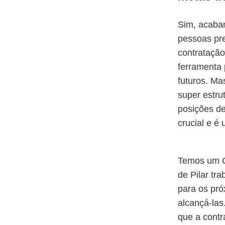
Sim, acabam
pessoas pr
contratação
ferramenta 
futuros. Ma
super estru
posições de
crucial e é
Temos um Co
de Pilar tr
para os pr
alcançá-las
que a contr