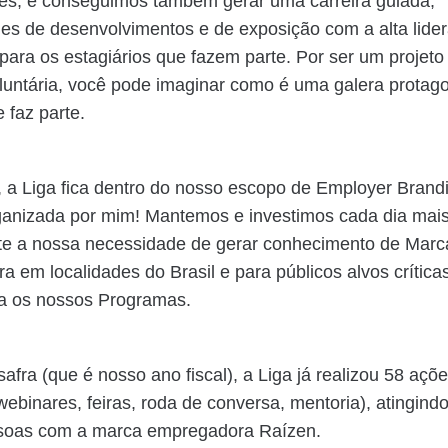
es, e conseguimos também gerar uma carreira guiada,
es de desenvolvimentos e de exposição com a alta lide
ara os estagiários que fazem parte. Por ser um projet
voluntária, você pode imaginar como é uma galera protago
 faz parte.
 a Liga fica dentro do nosso escopo de Employer Brand
ganizada por mim! Mantemos e investimos cada dia mai
nte a nossa necessidade de gerar conhecimento de Marc
 em localidades do Brasil e para públicos alvos crític
ra os nossos Programas.
afra (que é nosso ano fiscal), a Liga já realizou 58 açõ
 webinares, feiras, roda de conversa, mentoria), atingind
soas com a marca empregadora Raízen.