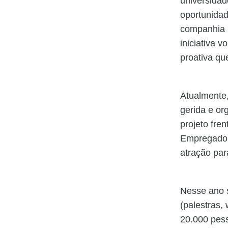
universidad
oportunidad
companhia p
iniciativa 
proativa que
Atualmente,
gerida e or
projeto fre
Empregadora
atração pa
Nesse ano s
(palestras,
20.000 pes