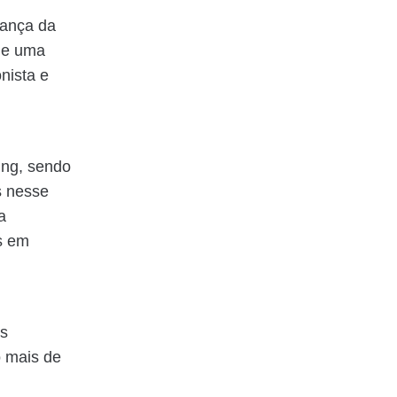
rança da
o e uma
nista e
ing, sendo
s nesse
a
as em
es
o mais de