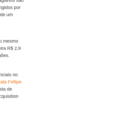
giários são
ngidos por
 de um
m o mesmo
ira R$ 2,9
hões.
nciais no
ala
Fellipe
ista de
quisition