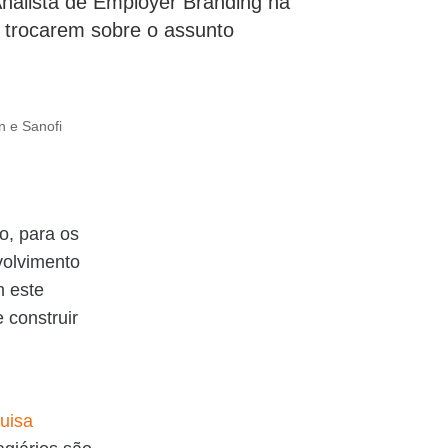
Analista de Employer Branding na
ra trocarem sobre o assunto
o, para os
volvimento
m este
 construir
uisa