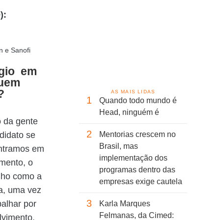
):
ágio em
quem
?
AS MAIS LIDAS
1
Quando todo mundo é
Head, ninguém é
o da gente
2
didato se
Mentorias crescem no
Brasil, mas
entramos em
implementação dos
omento, o
programas dentro das
inho como a
empresas exige cautela
ca, uma vez
3
alhar por
Karla Marques
Felmanas, da Cimed:
lvimento.