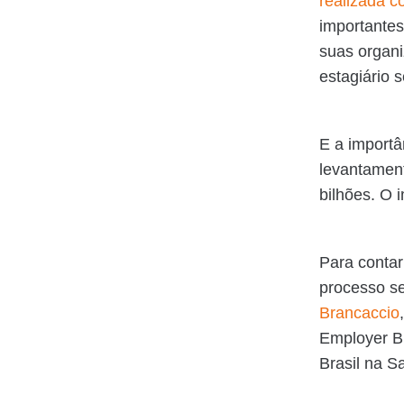
realizada 
importantes
suas organi
estagiário s
E a importâ
levantament
bilhões. O i
Para contar
processo se
Brancaccio
Employer B
Brasil na S