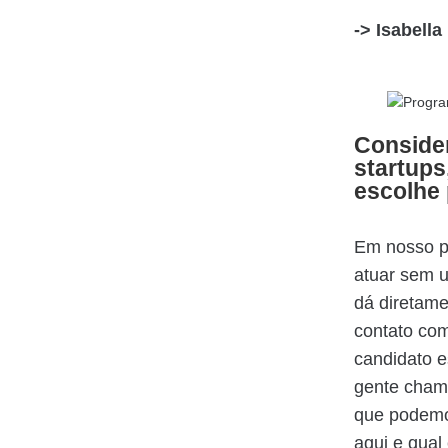
-> Isabella
Consider
startups
escolhe 
Em nosso pr
atuar sem u
dá diretam
contato com
candidato e
gente chama
que podemos
aqui e qual