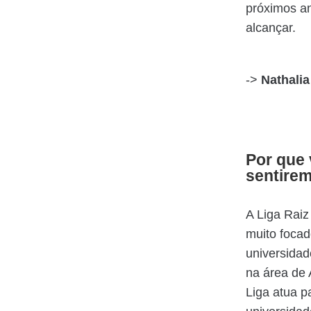
próximos an
alcançar.
->
Nathalia
Por que 
sentire
A Liga Raiz
muito focad
universida
na área de 
Liga atua p