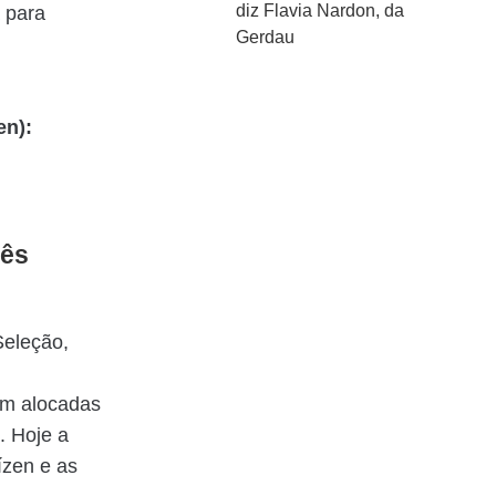
diz Flavia Nardon, da
 para
Gerdau
en):
cês
Seleção,
am alocadas
. Hoje a
ízen e as