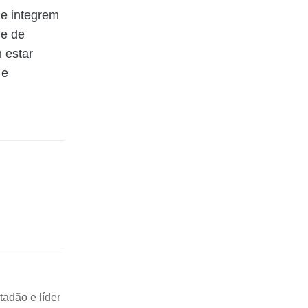
ue integrem
de de
 estar
 e
tadão e líder