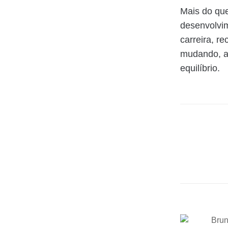
Mais do que
desenvolvim
carreira, r
mudando, al
equilíbrio.
Brun