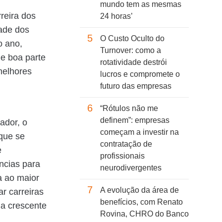
mundo tem as mesmas
reira dos
24 horas’
tade dos
5
O Custo Oculto do
o ano,
Turnover: como a
ue boa parte
rotatividade destrói
melhores
lucros e compromete o
futuro das empresas
6
“Rótulos não me
definem”: empresas
ador, o
começam a investir na
 que se
contratação de
e
profissionais
ncias para
neurodivergentes
a ao maior
7
A evolução da área de
ar carreiras
benefícios, com Renato
ia crescente
Rovina, CHRO do Banco