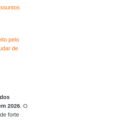
assuntos
ito pelo
udar de
dos
em 2026
. O
de forte