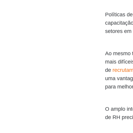
Políticas d
capacitação
setores em 
Ao mesmo t
mais difíce
de
recruta
uma vantag
para melhor
O amplo int
de RH preci