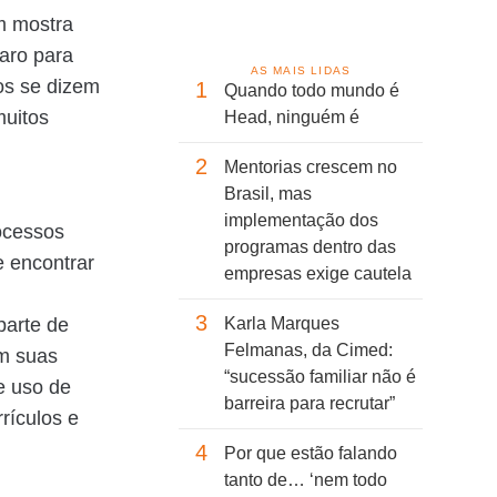
m mostra
aro para
AS MAIS LIDAS
os se dizem
1
Quando todo mundo é
muitos
Head, ninguém é
2
Mentorias crescem no
Brasil, mas
implementação dos
ocessos
programas dentro das
e encontrar
empresas exige cautela
3
parte de
Karla Marques
Felmanas, da Cimed:
m suas
“sucessão familiar não é
 e uso de
barreira para recrutar”
rículos e
4
Por que estão falando
tanto de… ‘nem todo