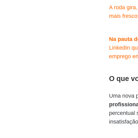
A roda gira
mais fresco
Na pauta 
LinkedIn qu
emprego em 
O que vo
Uma nova pe
profission
percentual 
insatisfaçã