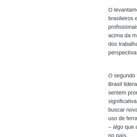
O levantame
brasileiros
profissiona
acima da mé
dos trabalh
perspectiva
O segundo f
Brasil lide
sentem pron
significati
buscar nova
uso de ferra
– algo que 
no país.