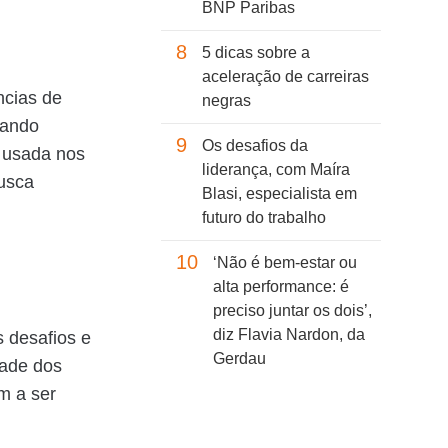
BNP Paribas
8
5 dicas sobre a
aceleração de carreiras
ncias de
negras
tando
9
Os desafios da
é usada nos
liderança, com Maíra
busca
Blasi, especialista em
futuro do trabalho
10
‘Não é bem-estar ou
alta performance: é
preciso juntar os dois’,
diz Flavia Nardon, da
 desafios e
Gerdau
tade dos
m a ser