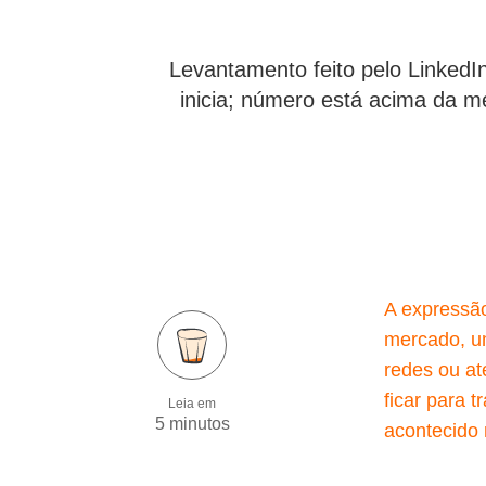
Levantamento feito pelo LinkedI
inicia; número está acima da m
A expressã
mercado, um
redes ou a
ficar para
Leia em
5 minutos
acontecido