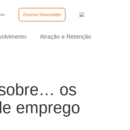
Assinar Newsletter
nós
olvimento
Atração e Retenção
o sobre… os
 de emprego