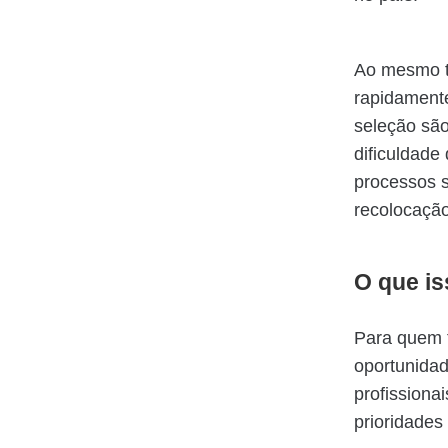
Ao mesmo t
rapidamente
seleção são
dificuldade
processos s
recolocação
O que is
Para quem 
oportunida
profissiona
prioridades