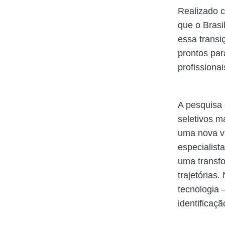
Realizado c
que o Brasi
essa transi
prontos pa
profissiona
A pesquisa 
seletivos m
uma nova va
especialist
uma transf
trajetórias
tecnologia 
identificaç