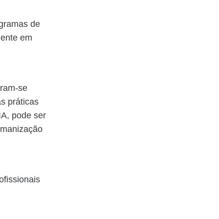
ogramas de
mente em
aram-se
s práticas
IA, pode ser
humanização
fissionais