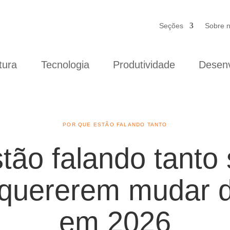
Seções
Sobre 
tura
Tecnologia
Produtividade
Desenv
POR QUE ESTÃO FALANDO TANTO
tão falando tant
s quererem mudar
em 2026