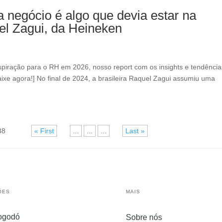
a negócio é algo que devia estar na
el Zagui, da Heineken
inspiração para o RH em 2026, nosso report com os insights e tendência
aixe agora!] No final de 2024, a brasileira Raquel Zagui assumiu uma
38
« First
«
...
...
...
»
Last »
ÕES
MAIS
ogodó
Sobre nós