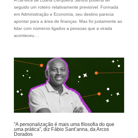
A carreira de Luana Cerqueira Santos poderia ter
seguido um roteiro relativamente previsível. Formada
em Administração e Economia, seu destino parecia
apontar para a área de finanças. Mas foi justamente ao
lidar com números ligados a pessoas que a virada
aconteceu....
“A personalização é mais uma filosofia do que
uma prática”, diz Fábio Sant’anna, da Arcos
Dorados