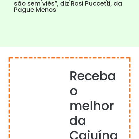
são sem viés”, diz Rosi Puccetti, da
Pague Menos
Receba
o
melhor
da
Cajuína