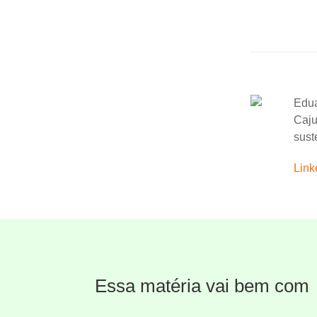
Edua
Caju
sust
Link
Essa matéria vai bem com