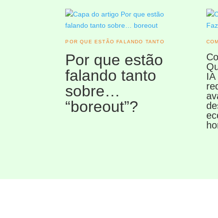
POR QUE ESTÃO FALANDO TANTO
COM
Por que estão
Co
Qu
falando tanto
IA
re
sobre…
av
“boreout”?
de
ec
ho