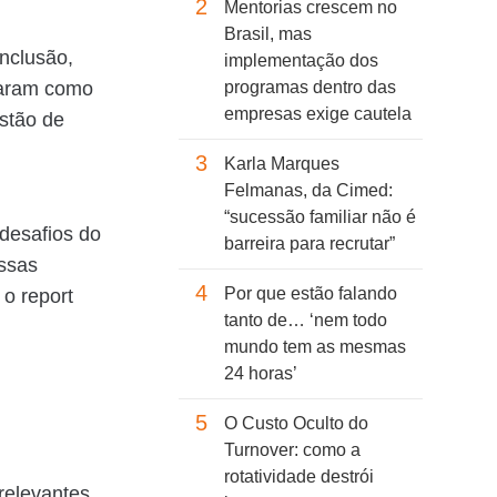
2
Mentorias crescem no
Brasil, mas
nclusão,
implementação dos
idaram como
programas dentro das
empresas exige cautela
stão de
3
Karla Marques
Felmanas, da Cimed:
“sucessão familiar não é
desafios do
barreira para recrutar”
essas
4
Por que estão falando
, o report
tanto de… ‘nem todo
mundo tem as mesmas
24 horas’
5
O Custo Oculto do
Turnover: como a
rotatividade destrói
relevantes