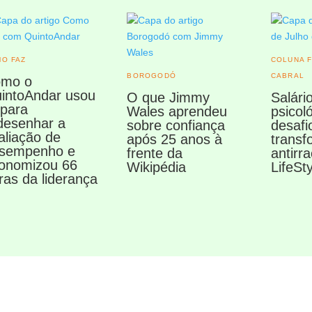
O FAZ
COLUNA 
BOROGODÓ
CABRAL
mo o
intoAndar usou
O que Jimmy
Salári
 para
Wales aprendeu
psicol
desenhar a
sobre confiança
desafi
aliação de
após 25 anos à
transf
sempenho e
frente da
antirr
onomizou 66
Wikipédia
LifeSty
ras da liderança