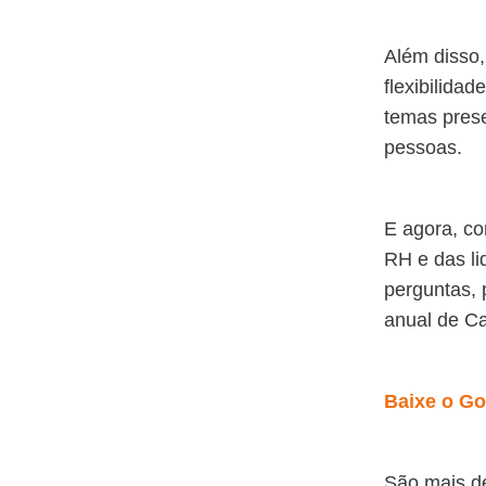
Além disso,
flexibilida
temas prese
pessoas.
E agora, c
RH e das li
perguntas,
anual de C
Baixe o Go
São mais de