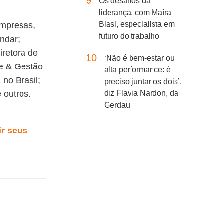
9
Os desafios da
liderança, com Maíra
Blasi, especialista em
empresas,
futuro do trabalho
ndar;
diretora de
10
‘Não é bem-estar ou
te & Gestão
alta performance: é
 no Brasil;
preciso juntar os dois’,
e outros.
diz Flavia Nardon, da
Gerdau
ir seus