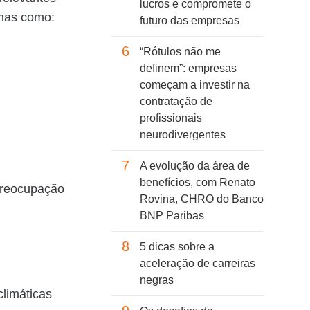
lucros e compromete o
temas como:
futuro das empresas
6
“Rótulos não me
definem”: empresas
começam a investir na
contratação de
profissionais
neurodivergentes
7
A evolução da área de
benefícios, com Renato
preocupação
Rovina, CHRO do Banco
BNP Paribas
8
5 dicas sobre a
aceleração de carreiras
negras
limáticas