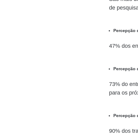
de pesquisa
Percepção 
47% dos ent
Percepção 
73% do ent
para os pr
Percepção d
90% dos tr