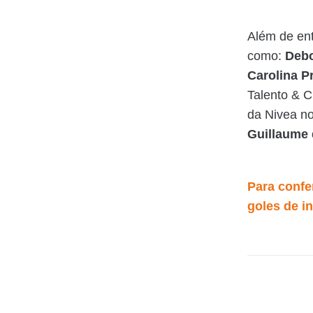
Além de ent
como:
Debo
Carolina Pr
Talento & C
da Nivea no
Guillaume
Para confer
goles de i