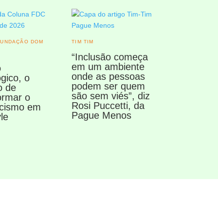
FUNDAÇÃO DOM
TIM TIM
“Inclusão começa
em um ambiente
o
onde as pessoas
ógico, o
podem ser quem
o de
são sem viés”, diz
ormar o
Rosi Puccetti, da
acismo em
Pague Menos
le