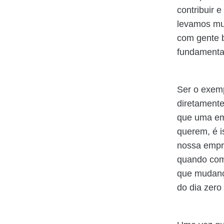
contribuir 
levamos mui
com gente b
fundamental
Ser o exemp
diretamente
que uma em
querem, é i
nossa empr
quando come
que mudança
do dia zero