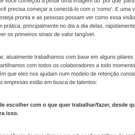
e você começou a pintar uma imagem do ‘por que’ para
cê precisa começar a conectá-lo com o ‘como’. E uma 
 esteja pronta e as pessoas possam ver como essa visão
 prática, principalmente no dia a dia delas, rapidamen
er os primeiros sinais de valor tangível.
zar, atualmente trabalhamos com base em alguns pilares
artilhamos com todos os colaboradores a todo momento.
ém que eles nos ajudam num modelo de retenção consi
s empresas estão em busca de talentos:
de escolher com o que quer trabalhar/fazer, desde q
ra isso.