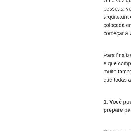
Uma vez qu
pessoas, vo
arquitetura
colocada em
começar a v
Para finali
e que comp
muito tamb
que todas a
1. Você po
prepare pa