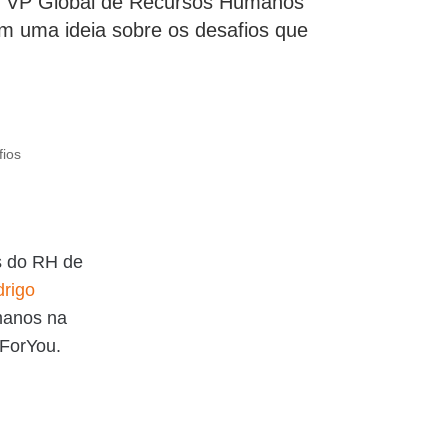
| VP Global de Recursos Humanos
cam uma ideia sobre os desafios que
s do RH de
rigo
manos na
tForYou.