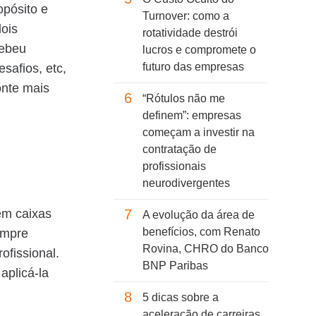
opósito e
Turnover: como a
dois
rotatividade destrói
cebeu
lucros e compromete o
futuro das empresas
safios, etc,
onte mais
6
“Rótulos não me
definem”: empresas
começam a investir na
contratação de
profissionais
neurodivergentes
em caixas
7
A evolução da área de
benefícios, com Renato
empre
Rovina, CHRO do Banco
ofissional.
BNP Paribas
aplicá-la
8
5 dicas sobre a
aceleração de carreiras