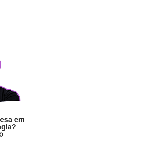
resa em
ogia?
to