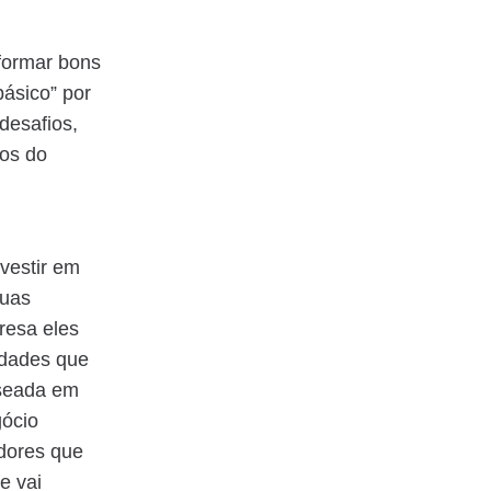
 formar bons
básico” por
desafios,
mos do
vestir em
suas
resa eles
idades que
aseada em
gócio
adores que
e vai