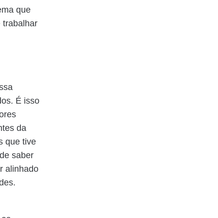
lema que
 trabalhar
assa
dos. É isso
ores
ntes da
 que tive
 de saber
r alinhado
ades.