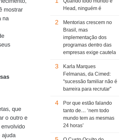
1
nhecimento,
Quando todo mundo é
Head, ninguém é
ê mostrar
á na
2
Mentorias crescem no
Brasil, mas
de
implementação dos
 seus
programas dentro das
empresas exige cautela
3
Karla Marques
Felmanas, da Cimed:
rsas
“sucessão familiar não é
barreira para recrutar”
4
Por que estão falando
tas, que
tanto de… ‘nem todo
r o outro e
mundo tem as mesmas
24 horas’
 envolvido
 ajuda
5
O Custo Oculto do