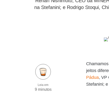
Renan Nishimoto, CEO da MINEHR
na Stefanini; e Rodrigo Stoqui, Ch
Chamamos pa
jeitos difer
Pádua
, VP
Stefanini; 
Leia em
9 minutos