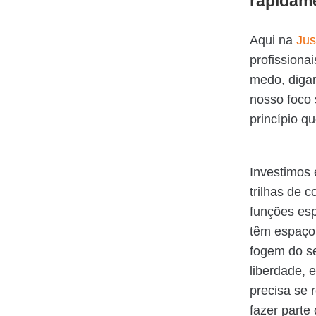
rapidam
Aqui na
Jus
profissiona
medo, digam
nosso foco 
princípio q
Investimos 
trilhas de 
funções es
têm espaço 
fogem do se
liberdade, 
precisa se 
fazer parte