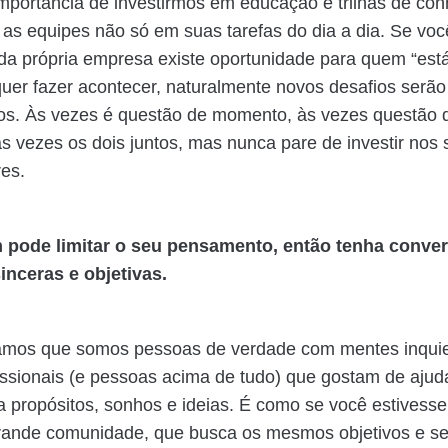
importância de investirmos em educação e trilhas de co
as equipes não só em suas tarefas do dia a dia. Se voc
da própria empresa existe oportunidade para quem “est
uer fazer acontecer, naturalmente novos desafios serão
os. Às vezes é questão de momento, às vezes questão 
às vezes os dois juntos, mas nunca pare de investir nos
res.
 pode limitar o seu pensamento, então tenha conve
inceras e objetivas.
amos que somos pessoas de verdade com mentes inquie
ssionais (e pessoas acima de tudo) que gostam de ajuda
a propósitos, sonhos e ideias. É como se você estivesse
ande comunidade, que busca os mesmos objetivos e se