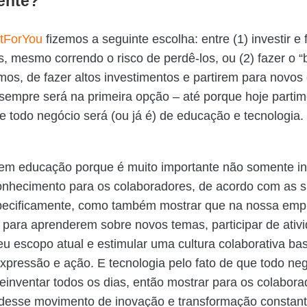
ente?
tForYou
fizemos a seguinte escolha: entre (1) investir e
is, mesmo correndo o risco de perdê-los, ou (2) fazer o “
os, de fazer altos investimentos e partirem para novos 
sempre será na primeira opção – até porque hoje parti
ue todo negócio será (ou já é) de educação e tecnologia.
em educação porque é muito importante não somente in
conhecimento para os colaboradores, de acordo com as 
pecificamente, como também mostrar que na nossa emp
para aprenderem sobre novos temas, participar de ativ
u escopo atual e estimular uma cultura colaborativa b
expressão e ação. E tecnologia pelo fato de que todo ne
reinventar todos os dias, então mostrar para os colabor
 desse movimento de inovação e transformação constant