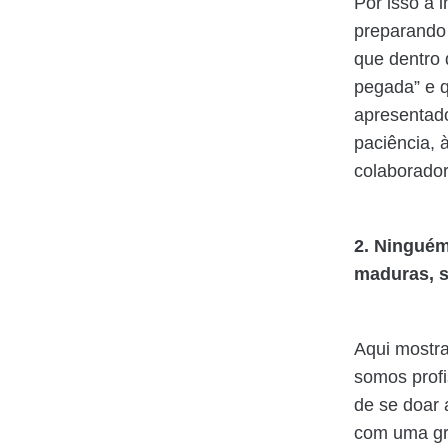
Por isso a 
preparando 
que dentro 
pegada” e q
apresentad
paciência, 
colaborado
2. Ninguém
maduras, s
Aqui mostr
somos profi
de se doar 
com uma gr