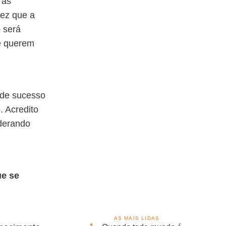
 as
vez que a
 será
te querem
 de sucesso
 Acredito
derando
ue se
AS MAIS LIDAS