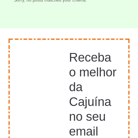
Receba
o melhor
da
Cajuína
no seu
email