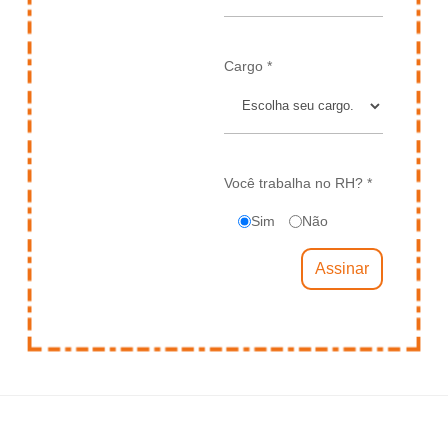
Cargo *
Você trabalha no RH? *
Sim
Não