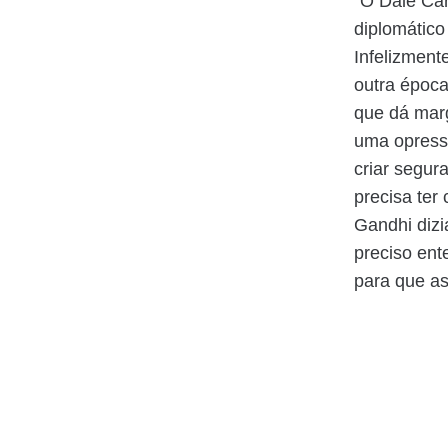
“O Dale Car
diplomático
Infelizment
outra époc
que dá marg
uma opress
criar segur
precisa ter
Gandhi dizi
preciso en
para que as