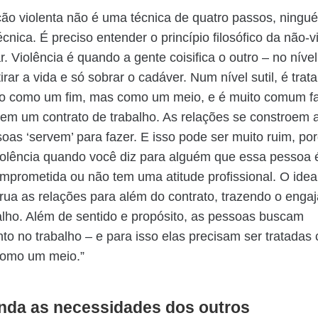
ão violenta não é uma técnica de quatro passos, ningu
cnica. É preciso entender o princípio filosófico da não-v
r. Violência é quando a gente coisifica o outro – no níve
irar a vida e só sobrar o cadáver. Num nível sutil, é trata
o como um fim, mas como um meio, e é muito comum fa
em um contrato de trabalho. As relações se constroem a
oas ‘servem’ para fazer. E isso pode ser muito ruim, p
iolência quando você diz para alguém que essa pessoa é
mprometida ou não tem uma atitude profissional. O idea
rua as relações para além do contrato, trazendo o enga
alho. Além de sentido e propósito, as pessoas buscam
to no trabalho – e para isso elas precisam ser tratada
 como um meio.”
nda as necessidades dos outros