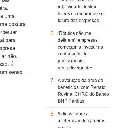
 mais
rotatividade destrói
ira.
lucros e compromete o
 de uma
futuro das empresas
uma postura
rpetuar
6
“Rótulos não me
al para
definem”: empresas
começam a investir na
empresa
contratação de
lar não.
profissionais
sso. É
neurodivergentes
gum senso,
7
A evolução da área de
benefícios, com Renato
Rovina, CHRO do Banco
BNP Paribas
8
5 dicas sobre a
aceleração de carreiras
negras