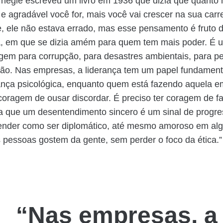
negie escreveu um livro em 1936 que dizia que quanto
 e agradável você for, mais você vai crescer na sua carre
e, ele não estava errado, mas esse pensamento é fruto
a, em que se dizia amém para quem tem mais poder. É 
em para corrupção, para desastres ambientais, para pe
ão. Nas empresas, a liderança tem um papel fundament
ança psicológica, enquanto quem está fazendo aquela 
 coragem de ousar discordar. É preciso ter coragem de fa
a que um desentendimento sincero é um sinal de progre
tender como ser diplomático, até mesmo amoroso em al
 pessoas gostem da gente, sem perder o foco da ética.”
“Nas empresas, a