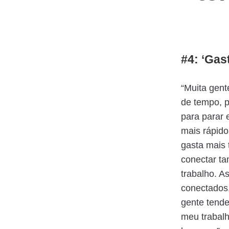
#4: ‘Ga
“Muita gent
de tempo, 
para parar 
mais rápid
gasta mais 
conectar t
trabalho. A
conectados,
gente tende
meu trabalh