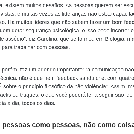
a, existem muitos desafios. As pessoas querem ser esc
vistas, e muitas vezes as lideranças não estão capacit
sso. Há muitos líderes que não sabem fazer um bom fee
em gerar segurança psicológica, e isso pode incorrer 
e assédio”, diz Carolina, que se formou em Biologia, m
a para trabalhar com pessoas.
 porém, faz um adendo importante: “a comunicação não-
técnica, não é que nem feedback sanduíche, com quatr
É sobre o princípio filosófico da não violência”. Assim, m
cks ou truques, o que você poderá ler a seguir são ide
dia a dia, todos os dias.
te pessoas como pessoas, não como cois