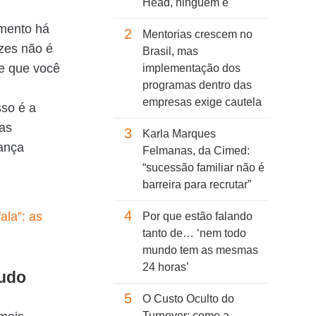
Head, ninguém é
amento há
2
Mentorias crescem no
ezes não é
Brasil, mas
be que você
implementação dos
programas dentro das
empresas exige cautela
sso é a
 as
3
Karla Marques
ança
Felmanas, da Cimed:
“sucessão familiar não é
barreira para recrutar”
4
ala”: as
Por que estão falando
tanto de… ‘nem todo
mundo tem as mesmas
24 horas’
tudo
5
O Custo Oculto do
Turnover: como a