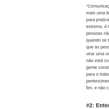
“Comunicaç
mais uma té
para pratica
extremo, é t
pessoas nã
quando se t
que as pess
virar uma v
não está co
gente const
para o trab
pertencimen
fim, e não
#2: Ente