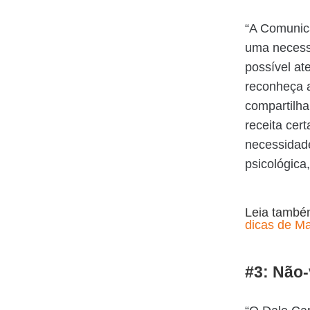
“A Comunic
uma necessi
possível at
reconheça 
compartilha
receita cer
necessidad
psicológica
Leia tamb
dicas de Ma
#3: Não-