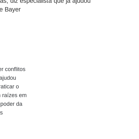
as, diz especialista que já ajudou
e Bayer
r conflitos
 ajudou
aticar o
m raízes em
 poder da
os