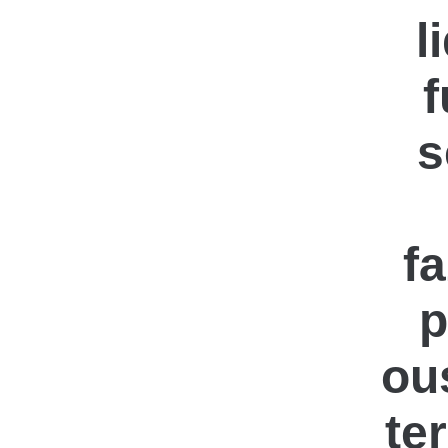
l
f
s
f
p
ou
te