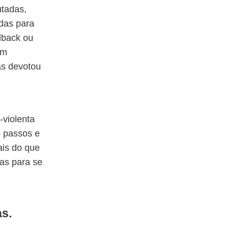
utadas,
adas para
dback ou
em
as devotou
violenta
o passos e
ais do que
ias para se
as.