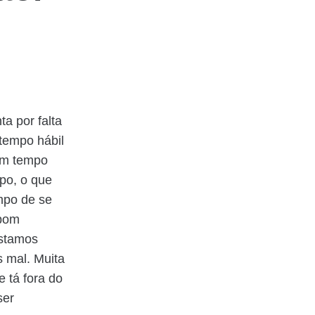
a por falta
tempo hábil
num tempo
po, o que
mpo de se
 bom
estamos
s mal. Muita
 tá fora do
ser