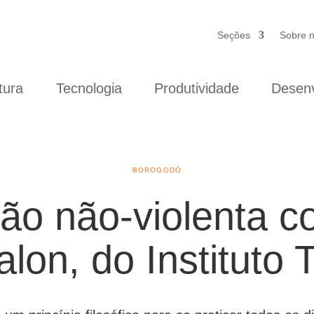
Seções
Sobre 
tura
Tecnologia
Produtividade
Desenv
BOROGODÓ
o não-violenta c
alon, do Instituto T