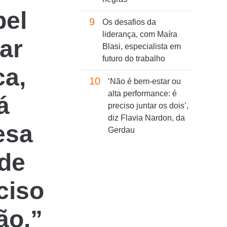
pel
9
Os desafios da
liderança, com Maíra
ar
Blasi, especialista em
futuro do trabalho
ca,
10
‘Não é bem-estar ou
alta performance: é
á
preciso juntar os dois’,
diz Flavia Nardon, da
esa
Gerdau
 de
ciso
ão.”