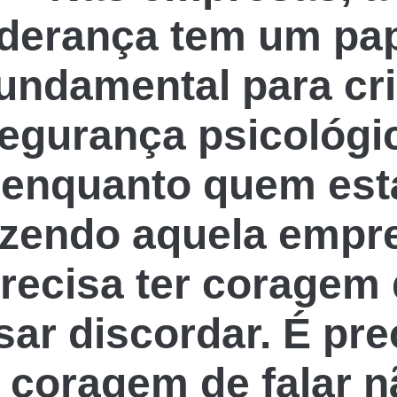
iderança tem um pa
undamental para cri
egurança psicológi
enquanto quem est
azendo aquela empr
recisa ter coragem
sar discordar. É pre
r coragem de falar n