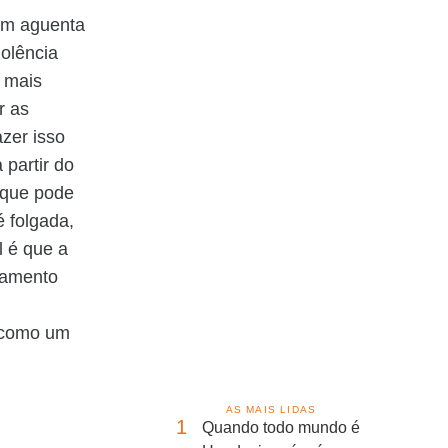
ém aguenta
iolência
l mais
r as
zer isso
 partir do
orque pode
 folgada,
l é que a
jamento
s como um
AS MAIS LIDAS
1
Quando todo mundo é