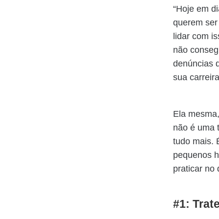
“Hoje em di
querem ser 
lidar com i
não consegu
denúncias d
sua carreir
Ela mesma,
não é uma 
tudo mais. 
pequenos ha
praticar no 
#1: Tra