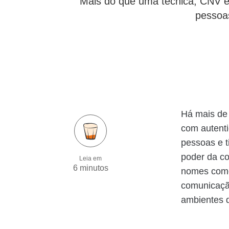
Mais do que uma técnica, CNV é um
pessoa
Há mais de
com autent
pessoas e t
poder da co
Leia em
6 minutos
nomes como
comunicação
ambientes d