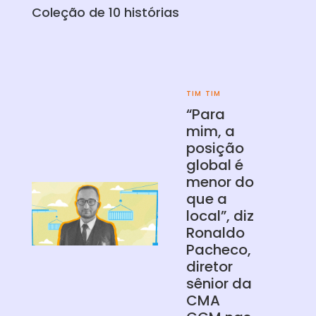
Coleção de
10
histórias
TIM TIM
“Para
mim, a
posição
global é
menor do
que a
local”, diz
Ronaldo
Pacheco,
diretor
sênior da
CMA