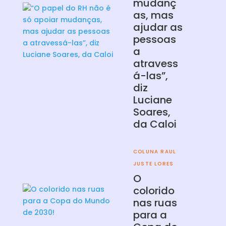
mudanç
as, mas
ajudar as
pessoas
a
atravess
á-las”,
diz
Luciane
Soares,
da Caloi
COLUNA RAUL
JUSTE LORES
O
colorido
nas ruas
para a