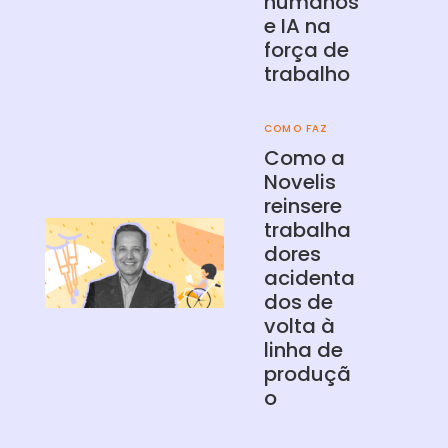
humanos
e IA na
força de
trabalho
COMO FAZ
Como a
Novelis
reinsere
trabalha
dores
acidenta
dos de
volta à
linha de
produçã
o