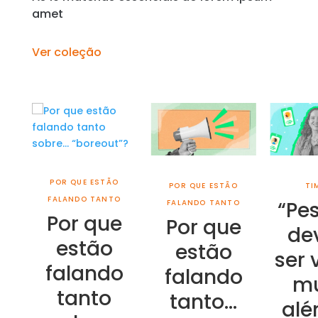
amet
Ver coleção
POR QUE ESTÃO
POR QUE ESTÃO
TI
FALANDO TANTO
“Pe
FALANDO TANTO
Por que
Por que
de
estão
estão
ser 
falando
falando
mu
tanto
tanto…
alé