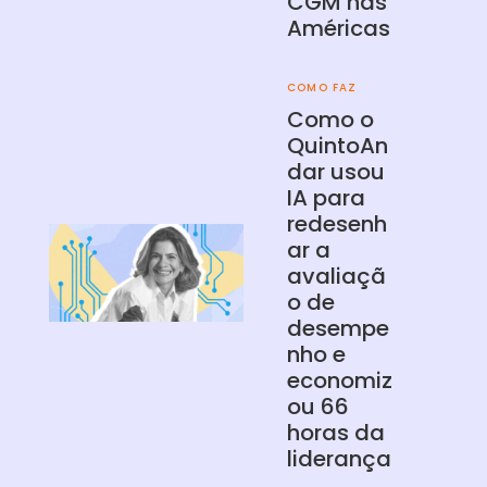
CGM nas
Américas
COMO FAZ
Como o
QuintoAn
dar usou
IA para
redesenh
ar a
avaliaçã
o de
desempe
nho e
economiz
ou 66
horas da
liderança