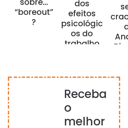
sobre…
dos
s
“boreout”
efeitos
crac
?
psicológic
d
os do
An
trabalho
Bia
remoto?
nov
Pes
Receba
Hei
o
melhor