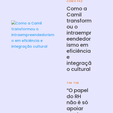
COMO FAZ
Como a
Camil
transform
ou o
intraempr
eendedor
ismo em
eficiência
e
integraçã
o cultural
TIM TIM
“O papel
do RH
não é só
apoiar