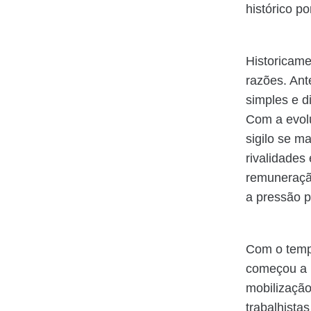
histórico po
Historicame
razões. Ant
simples e d
Com a evolu
sigilo se m
rivalidades
remuneração
a pressão p
Com o tempo
começou a m
mobilização
trabalhista