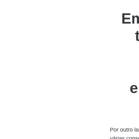
Em
e
Por outro l
várias con