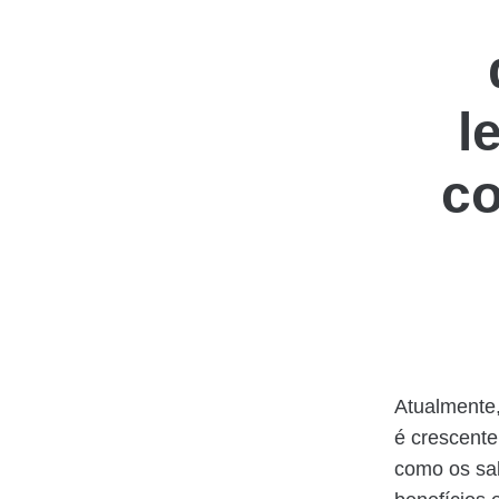
l
co
Atualmente
é crescent
como os sal