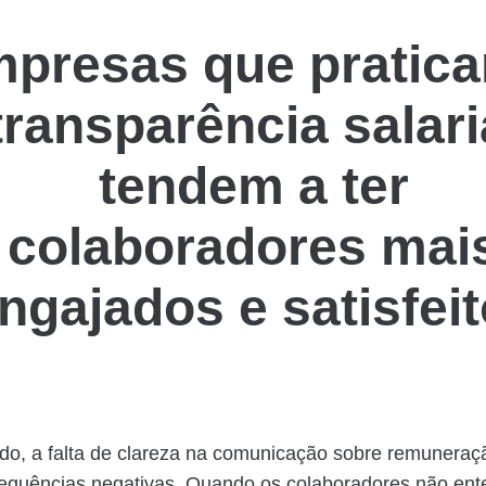
presas que pratic
transparência salari
tendem a ter
colaboradores mai
ngajados e satisfei
ado, a falta de clareza na comunicação sobre remuneraç
sequências negativas. Quando os colaboradores não en