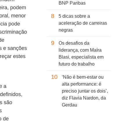
BNP Paribas
eira, podem
oral, menor
8
5 dicas sobre a
aceleração de carreiras
ncia pode
negras
iscriminação
de
9
Os desafios da
s e sanções
liderança, com Maíra
reçar estes
Blasi, especialista em
futuro do trabalho
10
‘Não é bem-estar ou
alta performance: é
e a
preciso juntar os dois’,
definidos,
diz Flavia Nardon, da
s são
Gerdau
s
o de