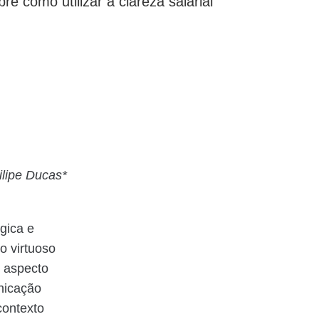
 como utilizar a clareza salarial
ilipe Ducas*
gica e
o virtuoso
 aspecto
nicação
contexto