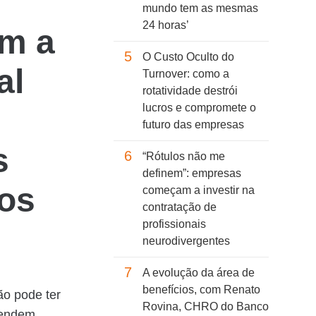
mundo tem as mesmas
24 horas’
am a
5
O Custo Oculto do
al
Turnover: como a
rotatividade destrói
lucros e compromete o
futuro das empresas
s
6
“Rótulos não me
definem”: empresas
tos
começam a investir na
contratação de
profissionais
neurodivergentes
7
A evolução da área de
benefícios, com Renato
ão pode ter
Rovina, CHRO do Banco
tendem