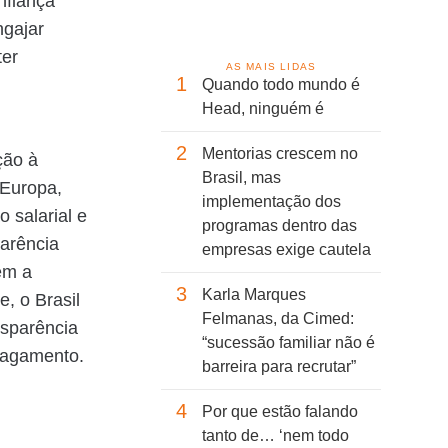
nfiança
ngajar
ter
AS MAIS LIDAS
1
Quando todo mundo é
Head, ninguém é
2
Mentorias crescem no
ção à
Brasil, mas
 Europa,
implementação dos
 salarial e
programas dentro das
arência
empresas exige cautela
em a
3
Karla Marques
, o Brasil
Felmanas, da Cimed:
nsparência
“sucessão familiar não é
 pagamento.
barreira para recrutar”
4
Por que estão falando
tanto de… ‘nem todo