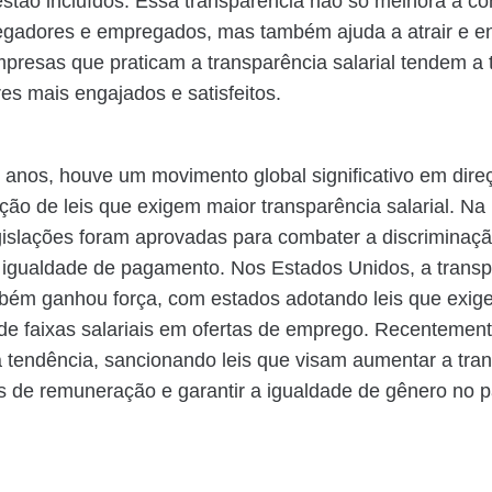
estão incluídos. Essa transparência não só melhora a co
egadores e empregados, mas também ajuda a atrair e e
mpresas que praticam a transparência salarial tendem a 
es mais engajados e satisfeitos.
 anos, houve um movimento global significativo em dire
ão de leis que exigem maior transparência salarial. Na
gislações foram aprovadas para combater a discriminação
 igualdade de pagamento. Nos Estados Unidos, a transp
mbém ganhou força, com estados adotando leis que exig
de faixas salariais em ofertas de emprego. Recentemente
 tendência, sancionando leis que visam aumentar a tra
as de remuneração e garantir a igualdade de gênero no