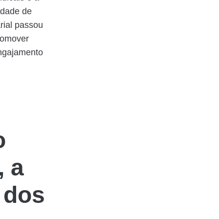
sidade de
rial passou
romover
engajamento
o
, a
 dos