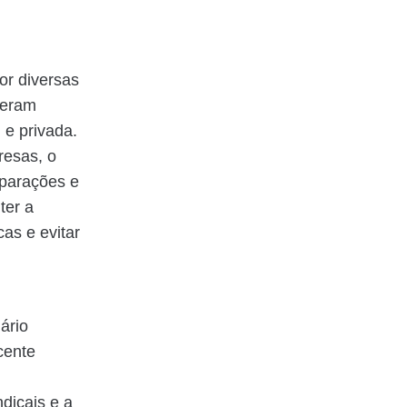
or diversas
 eram
 e privada.
resas, o
mparações e
ter a
as e evitar
ário
cente
dicais e a