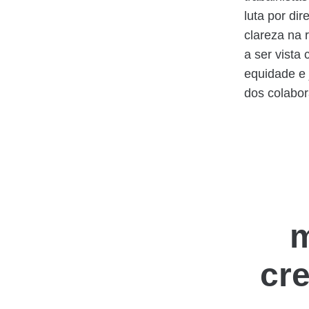
luta por di
clareza na 
a ser vist
equidade e 
dos colabor
m
cr