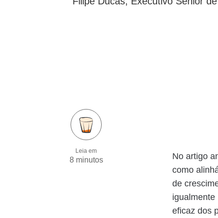
Filipe Ducas, Executivo Sênior d
Leia em
No artigo a
8 minutos
como alinhá
de crescim
igualmente
eficaz dos 