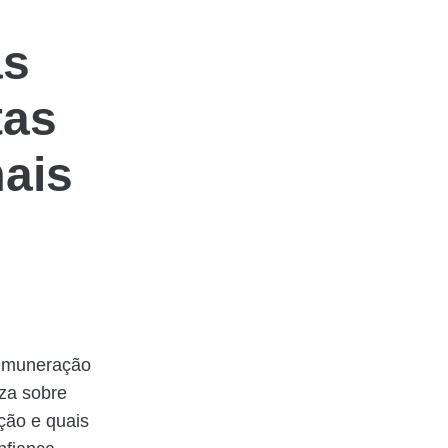
as
tas
ais
remuneração
za sobre
ação e quais