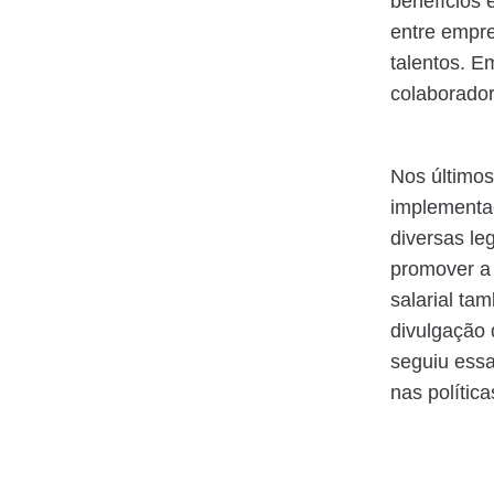
benefícios 
entre empr
talentos. E
colaborador
Nos últimos
implementaç
diversas le
promover a
salarial ta
divulgação 
seguiu essa
nas polític