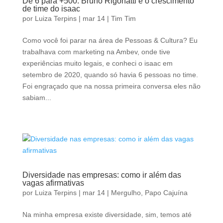
De 6 para +500: Bruno Rigonatti e o crescimento
de time do isaac
por
Luiza Terpins
|
mar 14
|
Tim Tim
Como você foi parar na área de Pessoas & Cultura? Eu
trabalhava com marketing na Ambev, onde tive
experiências muito legais, e conheci o isaac em
setembro de 2020, quando só havia 6 pessoas no time.
Foi engraçado que na nossa primeira conversa eles não
sabiam...
Diversidade nas empresas: como ir além das
vagas afirmativas
por
Luiza Terpins
|
mar 14
|
Mergulho
,
Papo Cajuína
Na minha empresa existe diversidade, sim, temos até