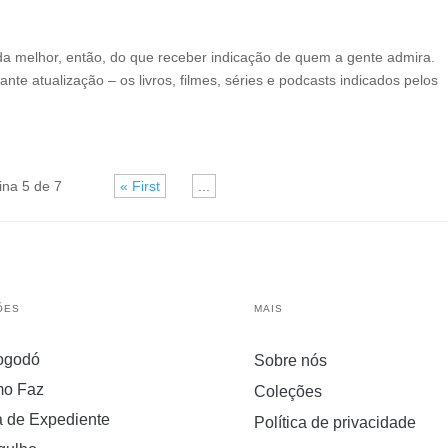
da melhor, então, do que receber indicação de quem a gente admira.
te atualização – os livros, filmes, séries e podcasts indicados pelos
ina 5 de 7
« First
«
...
»
ÕES
MAIS
ogodó
Sobre nós
o Faz
Coleções
a de Expediente
Política de privacidade