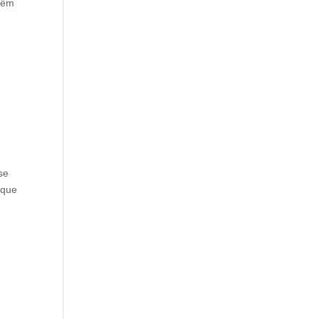
têm
se
 que