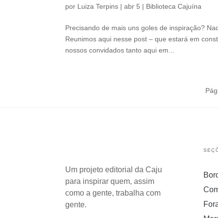
por
Luiza Terpins
|
abr 5
|
Biblioteca Cajuína
Precisando de mais uns goles de inspiração? Na
Reunimos aqui nesse post – que estará em constan
nossos convidados tanto aqui em...
Pág
SEÇ
Um projeto editorial da Caju
Bor
para inspirar quem, assim
Com
como a gente, trabalha com
For
gente.