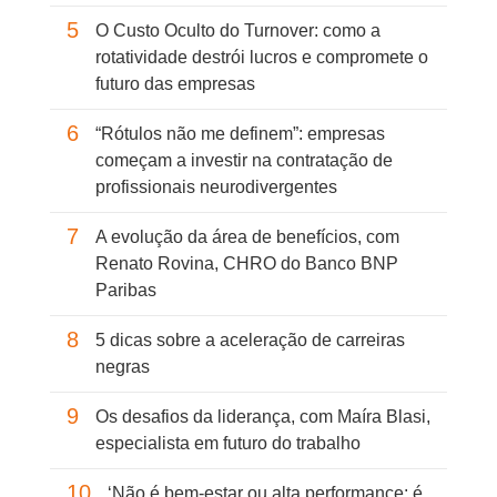
5
O Custo Oculto do Turnover: como a
rotatividade destrói lucros e compromete o
futuro das empresas
6
“Rótulos não me definem”: empresas
começam a investir na contratação de
profissionais neurodivergentes
7
A evolução da área de benefícios, com
Renato Rovina, CHRO do Banco BNP
Paribas
8
5 dicas sobre a aceleração de carreiras
negras
9
Os desafios da liderança, com Maíra Blasi,
especialista em futuro do trabalho
10
‘Não é bem-estar ou alta performance: é