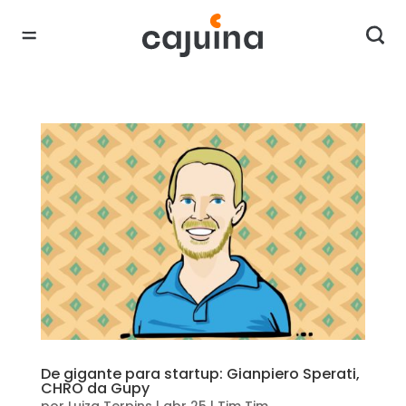
De gigante para startup: Gianpiero Sperati,
CHRO da Gupy
por
Luiza Terpins
|
abr 25
|
Tim Tim