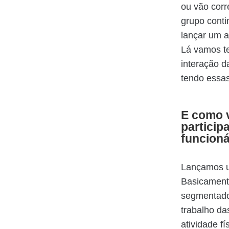
ou vão corr
grupo cont
lançar um 
Lá vamos te
interação 
tendo essas
E como v
particip
funcioná
Lançamos u
Basicament
segmentados
trabalho da
atividade f