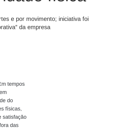
es e por movimento; iniciativa foi
porativa” da empresa
 Em tempos
tem
ade do
s físicas,
 satisfação
fora das