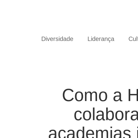
Diversidade
Liderança
Cul
Como a He
colabora
academias i