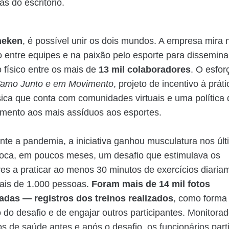
s do escritório.
neken
, é possível unir os dois mundos. A empresa mira 
 entre equipes e na paixão pelo esporte para disseminar
 físico entre os mais de
13 mil colaboradores
. O esfor
Tamo Junto e em Movimento
, projeto de incentivo à prát
ísica que conta com comunidades virtuais e uma política
mento aos mais assíduos aos esportes.
nte a pandemia, a iniciativa ganhou musculatura nos úl
oca, em poucos meses, um desafio que estimulava os
es a praticar ao menos 30 minutos de exercícios diaria
ais de 1.000 pessoas.
Foram mais de 14 mil fotos
hadas
—
registros dos treinos realizados
, como forma 
 do desafio e de engajar outros participantes. Monitora
os de saúde antes e após o desafio, os funcionários part