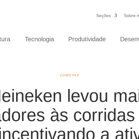
Seções
Sobre 
tura
Tecnologia
Produtividade
Desenv
COMO FAZ
ineken levou mai
dores às corridas
ncentivando a ativ