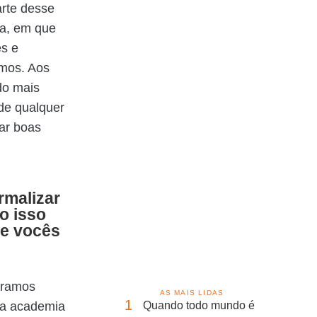
arte desse
ia, em que
s e
amos. Aos
do mais
de qualquer
tar boas
rmalizar
o isso
ue vocês
oramos
AS MAIS LIDAS
1
 a academia
Quando todo mundo é