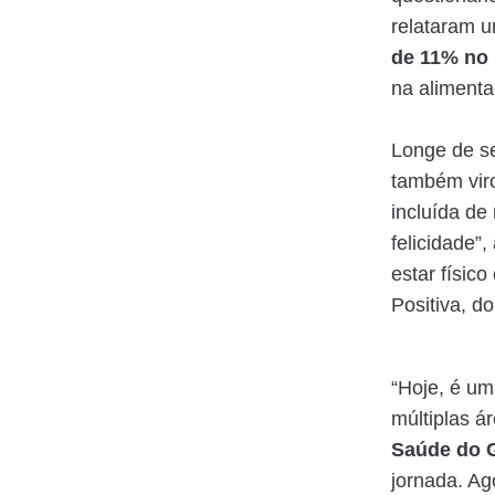
relataram 
de 11% no 
na alimenta
Longe de se
também viro
incluída de
felicidade”
estar físico
Positiva, d
“Hoje, é u
múltiplas á
Saúde do 
jornada. Ag