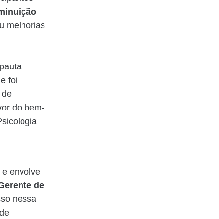
minuição
ou melhorias
 pauta
e foi
a de
vor do bem-
Psicologia
 e envolve
 Gerente de
sso nessa
 de