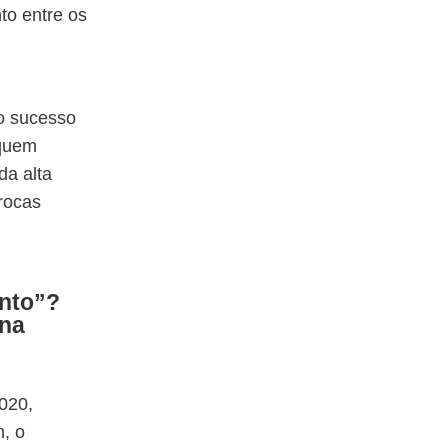
to entre os
do sucesso
 quem
da alta
trocas
nto”?
 na
020,
, o