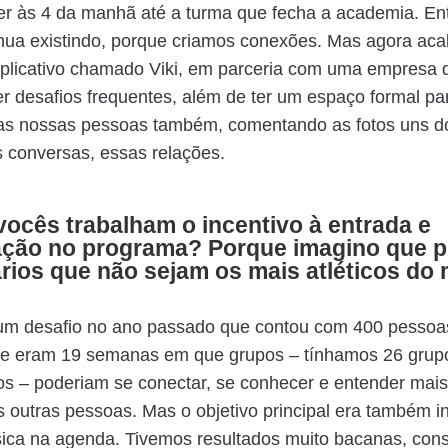
er às 4 da manhã até a turma que fecha a academia. En
inua existindo, porque criamos conexões. Mas agora ac
aplicativo chamado Viki, em parceria com uma empresa 
r desafios frequentes, além de ter um espaço formal pa
das nossas pessoas também, comentando as fotos uns do
 conversas, essas relações.
ocês trabalham o incentivo à entrada e
ação no programa? Porque imagino que p
rios que não sejam os mais atléticos do
m desafio no ano passado que contou com 400 pessoas 
e eram 19 semanas em que grupos – tínhamos 26 grup
 – poderiam se conectar, se conhecer e entender mais
s outras pessoas. Mas o objetivo principal era também in
ísica na agenda. Tivemos resultados muito bacanas, con