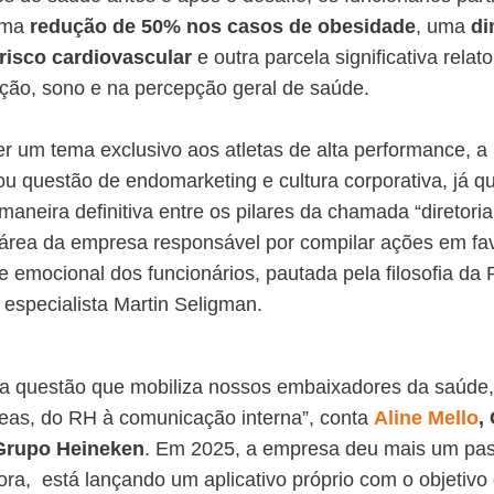
uma
redução de 50% nos casos de obesidade
, uma
di
risco cardiovascular
e outra parcela significativa relat
ção, sono e na percepção geral de saúde.
r um tema exclusivo aos atletas de alta performance, a
u questão de endomarketing e cultura corporativa, já qu
 maneira definitiva entre os pilares da chamada “diretori
, área da empresa responsável por compilar ações em fa
 e emocional dos funcionários, pautada pela filosofia da 
o especialista Martin Seligman.
ma questão que mobiliza nossos embaixadores da saúde,
reas, do RH à comunicação interna”, conta
Aline Mello
,
Grupo Heineken
. Em 2025, a empresa deu mais um pa
ora, está lançando um aplicativo próprio com o objetivo