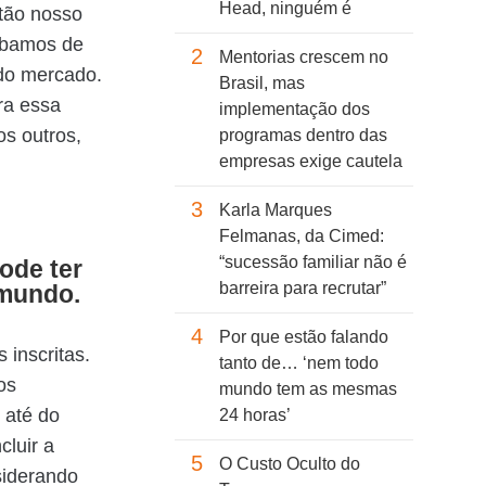
Head, ninguém é
tão nosso
abamos de
2
Mentorias crescem no
do mercado.
Brasil, mas
ra essa
implementação dos
s outros,
programas dentro das
empresas exige cautela
3
Karla Marques
Felmanas, da Cimed:
“sucessão familiar não é
ode ter
barreira para recrutar”
 mundo.
4
Por que estão falando
inscritas.
tanto de… ‘nem todo
os
mundo tem as mesmas
 até do
24 horas’
cluir a
5
O Custo Oculto do
siderando