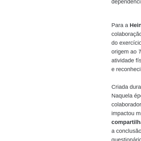
dependência
Para a
Hei
colaboração
do exercício
origem ao
atividade f
e reconheci
Criada dura
Naquela ép
colaborador
impactou m
compartil
a conclusão
questionári