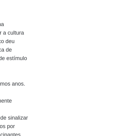
na
 a cultura
ço deu
ica de
 de estímulo
timos anos.
mente
de sinalizar
dos por
icipantes