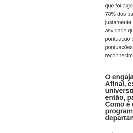
que foi al
78% dos par
justamente 
atividade q
pontuação p
pontuações,
reconhecim
O engaj
Afinal, 
universo
então, p
Como é 
programa
departa