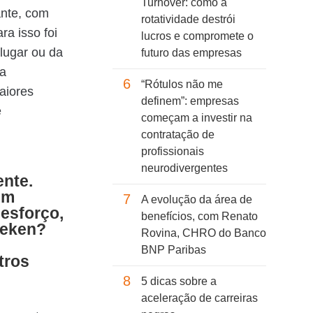
Turnover: como a
ante, com
rotatividade destrói
a isso foi
lucros e compromete o
lugar ou da
futuro das empresas
ma
6
“Rótulos não me
aiores
definem”: empresas
e
começam a investir na
contratação de
profissionais
neurodivergentes
nte.
um
7
A evolução da área de
 esforço,
benefícios, com Renato
neken?
Rovina, CHRO do Banco
BNP Paribas
tros
8
5 dicas sobre a
aceleração de carreiras