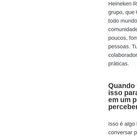
Heineken Ru
grupo, que
todo mundo
comunidades
poucos, fom
pessoas. T
colaborador
práticas.
Quando 
isso par
em um p
percebe
Isso é alg
conversar p