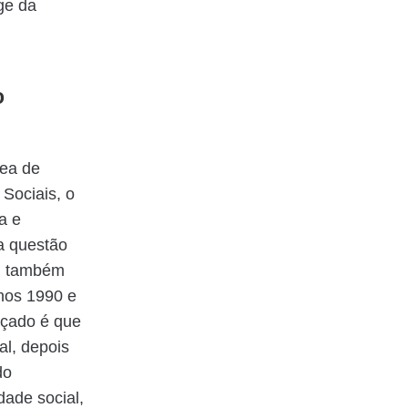
ge da
o
rea de
Sociais, o
a e
 a questão
a, também
anos 1990 e
açado é que
al, depois
do
dade social,