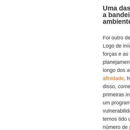
Uma das 
a bandei
ambient
Foi outro d
Logo de iní
forças e as
planejament
longo dos 
afinidade
, 
disso, come
primeiras i
um programa
vulnerabili
temos tido
número de