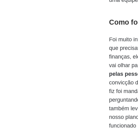
uma equipe
Como fo
Foi muito i
que precis
finanças, el
vai olhar p
pelas pes
convicção d
fiz foi man
perguntand
também leve
nosso plano
funcionado