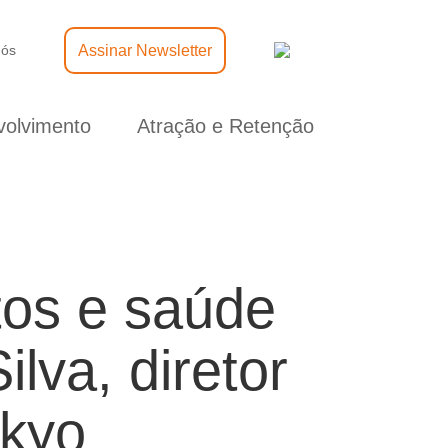
Assinar Newsletter
nós
olvimento
Atração e Retenção
tos e saúde
lva, diretor
nkyo