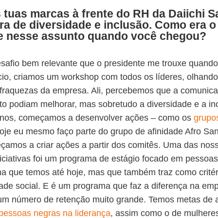
tuas marcas à frente do RH da Daiichi S
ra de diversidade e inclusão. Como era o
e nesse assunto quando você chegou?
esafio bem relevante que o presidente me trouxe quando
cio, criamos um workshop com todos os líderes, olhando
 fraquezas da empresa. Ali, percebemos que a comunica
o podiam melhorar, mas sobretudo a diversidade e a in
anos, começamos a desenvolver ações – como os
grupo
hoje eu mesmo faço parte do grupo de afinidade Afro Sa
çamos a criar ações a partir dos comitês. Uma das nos
niciativas foi um programa de estágio focado em pessoas
 que temos até hoje, mas que também traz como critér
dade social. E é um programa que faz a diferença na emp
 um número de retenção muito grande. Temos metas de 
pessoas negras na liderança
, assim como o de mulheres