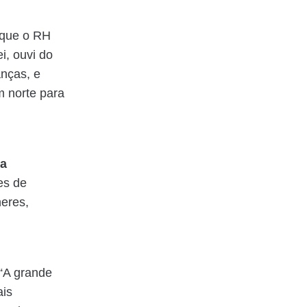
 que o RH
i, ouvi do
anças, e
m norte para
da
es de
heres,
“A grande
ais