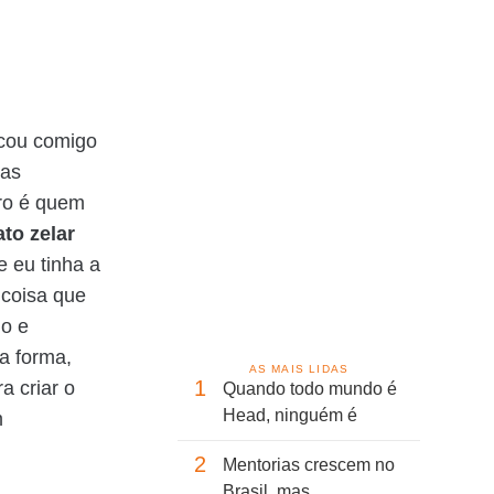
ncou comigo
 as
eiro é quem
ato zelar
 eu tinha a
 coisa que
do e
a forma,
AS MAIS LIDAS
1
a criar o
Quando todo mundo é
Head, ninguém é
m
2
Mentorias crescem no
Brasil, mas