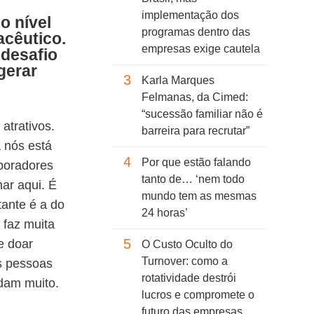
implementação dos
o nível
programas dentro das
acêutico.
empresas exige cautela
desafio
gerar
3
Karla Marques
Felmanas, da Cimed:
“sucessão familiar não é
atrativos.
barreira para recrutar”
a nós está
4
Por que estão falando
boradores
tanto de… ‘nem todo
ar aqui. É
mundo tem as mesmas
tante é a do
24 horas’
 faz muita
5
e doar
O Custo Oculto do
Turnover: como a
as pessoas
rotatividade destrói
udam muito.
lucros e compromete o
futuro das empresas