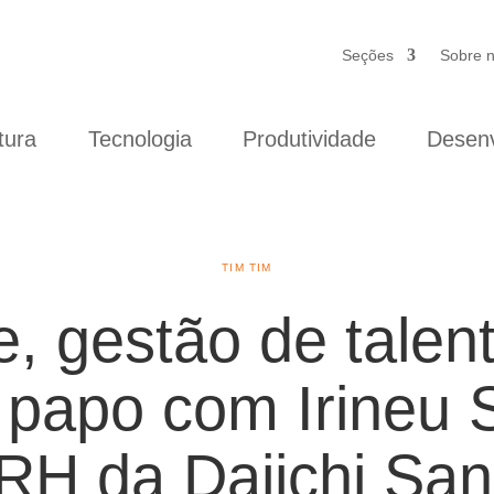
Seções
Sobre 
tura
Tecnologia
Produtividade
Desenv
TIM TIM
e, gestão de talen
papo com Irineu Si
RH da Daiichi Sa