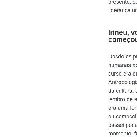
presente, s
liderança u
Irineu, 
começou
Desde os pr
humanas apa
curso era d
Antropologi
da cultura,
lembro de e
era uma fo
eu comecei 
passei por 
momento, fu