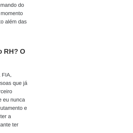
ximando do
um momento
to além das
 o RH? O
 FIA,
soas que já
ceiro
e eu nunca
rutamento e
ter a
ante ter