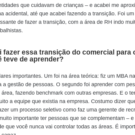
ntidades que cuidavam de crianças – e acabei me apro
a acidental, até que acabei fazendo a transição. Foi 
essante de fazer a transição, com a área de RH indo mui
abalhistas.
 fazer essa transição do comercial para
ê teve de aprender?
ilares importantes. Um foi na área teórica: fiz um MBA na
a a gestão de pessoas. O segundo foi aprender com pes
 área, fazendo benchmark com outras empresas. E o ter
ito a equipe que existia na empresa. Costumo dizer qu
azer um processo seletivo como faz uma gerente de rec
muito importante ter pessoas que se complementam – e 
e que você nunca vai controlar todas as áreas. É import