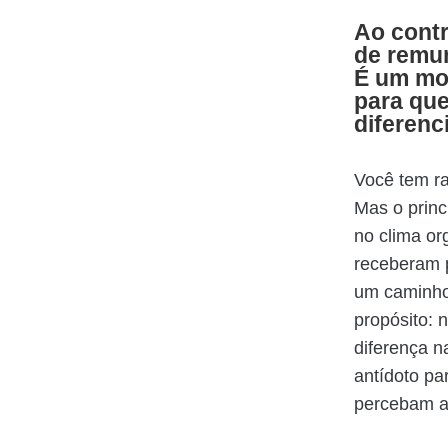
Ao contr
de remun
É um mo
para que
diferenc
Você tem r
Mas o princ
no clima o
receberam p
um caminho 
propósito: 
diferença n
antídoto pa
percebam a 