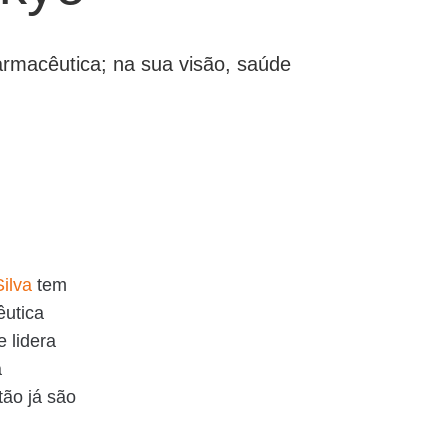
armacêutica; na sua visão, saúde
Silva
tem
êutica
 lidera
a
ão já são