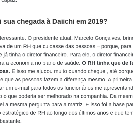
 capaz.
i sua chegada à Daiichi em 2019?
nteressante. O presidente atual, Marcelo Gonçalves, bri
ava de um RH que cuidasse das pessoas – porque, para
e já tinha o diretor financeiro. Para ele, o diretor financ
ara a economia no plano de saúde
. O RH tinha que de f
soas.
E isso me ajudou muito quando cheguei, até porque
e que as pessoas fazem a diferença mesmo. A primeira
dar um e-mail para todos os funcionários me apresentan
o o que poderia ser melhorado na companhia. Da mesm
i a mesma pergunta para a matriz. E isso foi a base par
 estratégico de RH ao longo dos últimos anos e que te
 bastante.