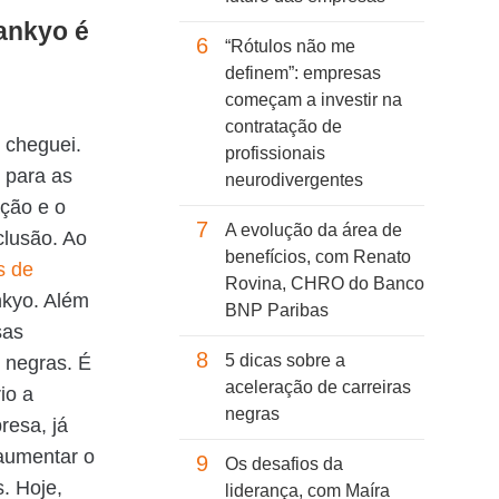
ankyo é
6
“Rótulos não me
definem”: empresas
começam a investir na
contratação de
 cheguei.
profissionais
 para as
neurodivergentes
ção e o
7
A evolução da área de
clusão. Ao
benefícios, com Renato
s de
Rovina, CHRO do Banco
nkyo. Além
BNP Paribas
sas
8
5 dicas sobre a
 negras. É
aceleração de carreiras
io a
negras
resa, já
aumentar o
9
Os desafios da
. Hoje,
liderança, com Maíra