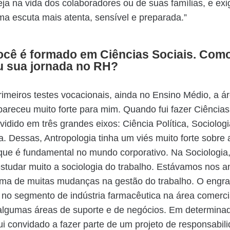
eja na vida dos colaboradores ou de suas famílias, e exi
ma escuta mais atenta, sensível e preparada.”
você é formado em Ciências Sociais. Com
 sua jornada no RH?
imeiros testes vocacionais, ainda no Ensino Médio, a á
receu muito forte para mim. Quando fui fazer Ciências 
ividido em três grandes eixos: Ciência Política, Sociologi
a. Dessas, Antropologia tinha um viés muito forte sobre
 que é fundamental no mundo corporativo. Na Sociologi
studar muito a sociologia do trabalho. Estávamos nos 
rma de muitas mudanças na gestão do trabalho. O engr
no segmento de indústria farmacêutica na área comerci
algumas áreas de suporte e de negócios. Em determina
i convidado a fazer parte de um projeto de responsabili