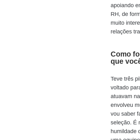
apoiando e
RH, de form
muito inter
relações tr
Como foi
que voc
Teve três p
voltado par
atuavam na
envolveu mu
vou saber f
seleção. É 
humildade d