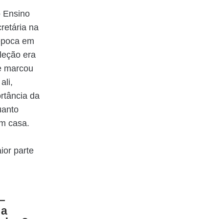
o Ensino
retária na
 época em
leção era
me marcou
ali,
rtância da
uanto
em casa.
ior parte
–
 a