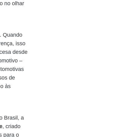
o no olhar
ça. Quando
rença, isso
ncesa desde
omotivo –
utomotivas
sos de
o às
 Brasil, a
e
, criado
s para o