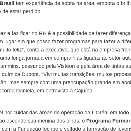
 Brasil
tem experiência de sobra na área, embora o brilh
e de estar perdido.
ez e faz ficar no RH é a possibilidade de fazer diferen
m lugar em que posso fazer programas para fazer a dife
uito feliz”, conta a executiva, que está na empresa fra
uma longa jornada em companhias ligadas ao setor aut
ummins, passando pela Visteon e pela área de tintas a
química Dupont. “Vivi muitas transições, muitos proces
ação, mas sempre com uma preocupação grande em apoi
ecorda Daniela, em entrevista à Cajuína.
 por cuidar das áreas de operação da L’Oréal em todo o
não esconde sua menina dos olhos: o
Programa Formar
 com a Fundação Iochpe e voltado à formação de joven