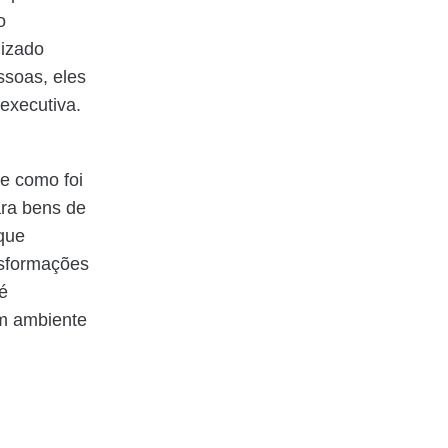
o
lizado
ssoas, eles
 executiva.
de como foi
ara bens de
que
nsformações
é
m ambiente