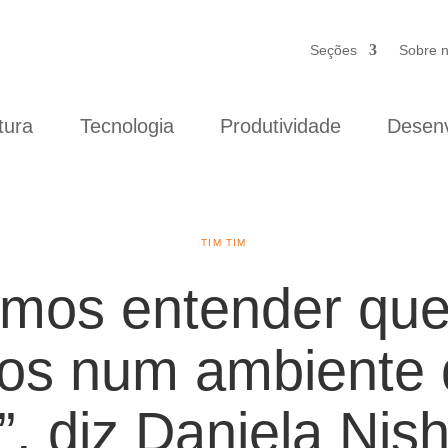
Seções
Sobre 
tura
Tecnologia
Produtividade
Desenv
TIM TIM
amos entender qu
os num ambiente 
, diz Daniela Nish