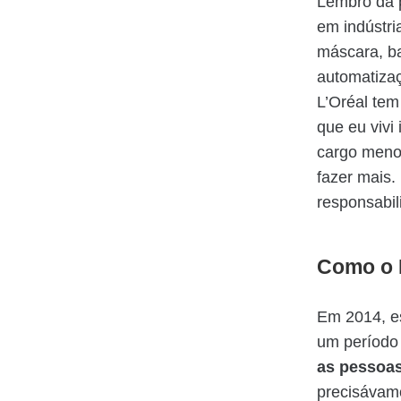
Lembro da p
em indústri
máscara, b
automatizaç
L’Oréal tem
que eu vivi
cargo menor
fazer mais.
responsabi
Como o
Em 2014, e
um período 
as pessoas
precisávamo