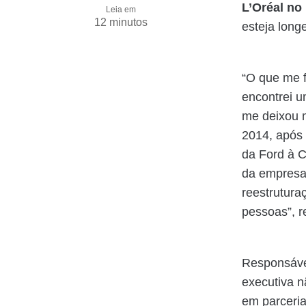
L’Oréal no
Leia em
12 minutos
esteja long
“O que me f
encontrei u
me deixou m
2014, após 
da Ford à C
da empresa 
reestrutur
pessoas”, r
Responsável
executiva 
em parceria