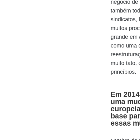
negócio de t
também todo
sindicatos,
muitos pro
grande em a
como uma d
reestrutura
muito tato,
princípios.
Em 2014,
uma mud
europeia
base pa
essas 