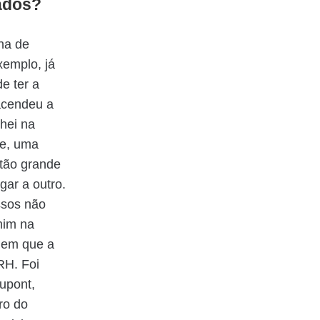
zados?
na de
xemplo, já
e ter a
acendeu a
hei na
de, uma
tão grande
gar a outro.
ssos não
mim na
 em que a
RH. Foi
Dupont,
ro do