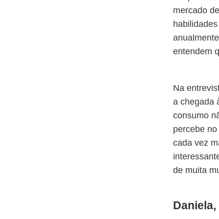
mercado de 
habilidades
anualmente.
entendem qu
Na entrevis
a chegada à
consumo não
percebe no 
cada vez ma
interessan
de muita m
Daniela,