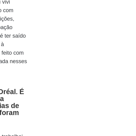
 vivi
do com
ições,
pação
é ter saído
 à
 feito com
utada nesses
Oréal. É
 a
ias de
 foram