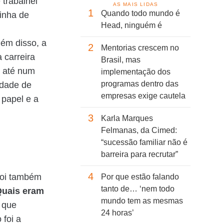
 trabalhei
AS MAIS LIDAS
1
Quando todo mundo é
inha de
Head, ninguém é
lém disso, a
2
Mentorias crescem no
 carreira
Brasil, mas
a até num
implementação dos
programas dentro das
idade de
empresas exige cautela
 papel e a
3
Karla Marques
Felmanas, da Cimed:
“sucessão familiar não é
barreira para recrutar”
4
Foi também
Por que estão falando
tanto de… ‘nem todo
uais eram
mundo tem as mesmas
 que
24 horas’
 foi a