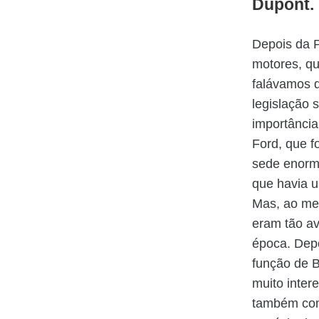
Dupont. 
Depois da 
motores, qu
falávamos 
legislação
importânci
Ford, que f
sede enorm
que havia u
Mas, ao me
eram tão a
época. Depo
função de B
muito inter
também com