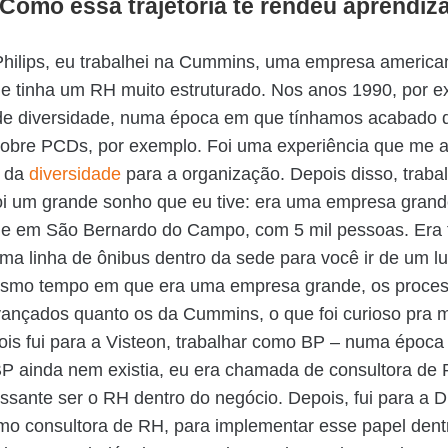
Como essa trajetória te rendeu aprendi
Philips, eu trabalhei na Cummins, uma empresa america
e tinha um RH muito estruturado. Nos anos 1990, por e
de diversidade, numa época em que tínhamos acabado d
 sobre PCDs, por exemplo. Foi uma experiência que me 
a da
diversidade
para a organização. Depois disso, trabal
oi um grande sonho que eu tive: era uma empresa gran
e em São Bernardo do Campo, com 5 mil pessoas. Era 
ma linha de ônibus dentro da sede para você ir de um lu
smo tempo em que era uma empresa grande, os proce
vançados quanto os da Cummins, o que foi curioso pra 
is fui para a Visteon, trabalhar como BP – numa época
P ainda nem existia, eu era chamada de consultora de 
essante ser o RH dentro do negócio. Depois, fui para a 
o consultora de RH, para implementar esse papel dent