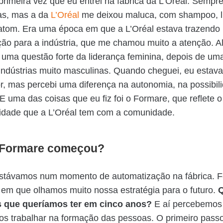
rimeira vez que eu entrei na fábrica da L’Oréal. Sempre
as, mas a da
L’Oréal
me deixou maluca, com shampoo, l
atom. Era uma época em que a L’Oréal estava trazendo
ão para a indústria, que me chamou muito a atenção. A
 uma questão forte da liderança feminina, depois de uma
 indústrias muito masculinas. Quando cheguei, eu estav
, mas percebi uma diferença na autonomia, na possibil
 E uma das coisas que eu fiz foi o Formare, que reflete o
lidade que a L’Oréal tem com a comunidade.
 Formare começou?
stávamos num momento de automatização na fábrica. 
em que olhamos muito nossa estratégia para o futuro.
Q
 que queríamos ter em cinco anos?
E aí percebemos
s trabalhar na formação das pessoas. O primeiro passo