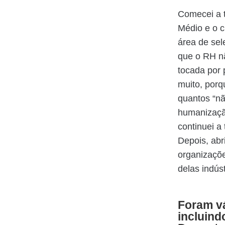
Comecei a t
Médio e o c
área de sel
que o RH nã
tocada por 
muito, porq
quantos “nã
humanização
continuei a
Depois, abr
organizaçõe
delas indús
Foram vá
incluin