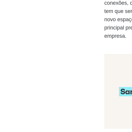
conexões, c
tem que ser
novo espaço
principal p
empresa.