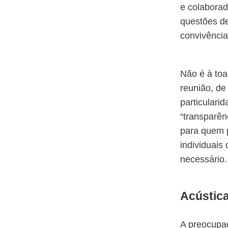
e colaborad
questões de
convivência
Não é à toa
reunião, de
particulari
“transparên
para quem p
individuais
necessário
Acústic
A preocupaç