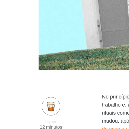
No princípio
trabalho e,
rituais com
mudou: apó
Leia em
12 minutos
de casa ou 