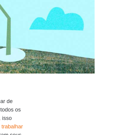
gar de
 todos os
 isso
 trabalhar
aram seus