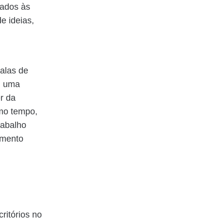
gados às
e ideias,
salas de
m uma
r da
smo tempo,
rabalho
amento
ritórios no