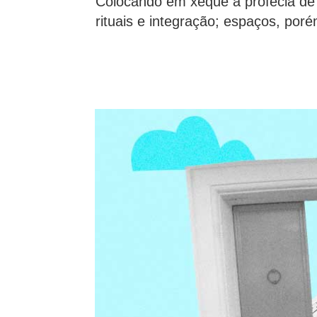
Colocando em xeque a profecia de 
rituais e integração; espaços, por