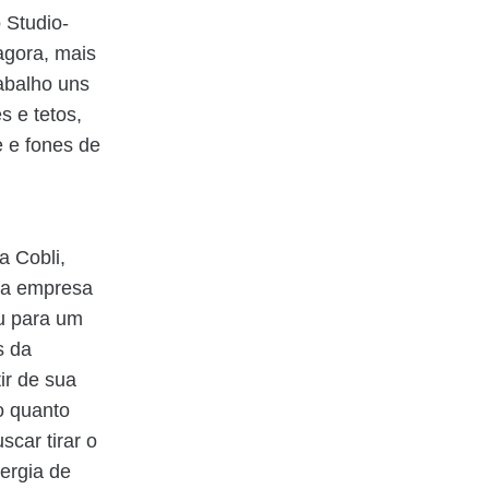
o Studio-
agora, mais
abalho uns
s e tetos,
e e fones de
a Cobli,
 a empresa
u para um
s da
ir de sua
o quanto
car tirar o
ergia de