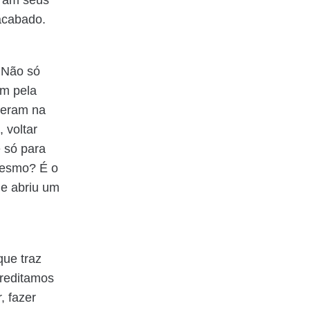
 acabado.
. Não só
ém pela
ceram na
 voltar
e só para
 mesmo? É o
ue abriu um
que traz
creditamos
, fazer