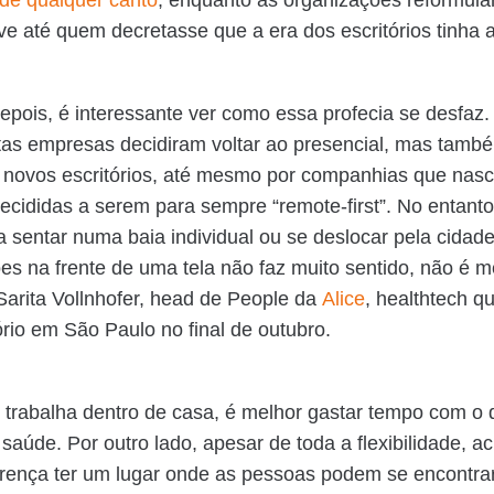
uve até quem decretasse que a era dos escritórios tinha
epois, é interessante ver como essa profecia se desfaz
as empresas decidiram voltar ao presencial, mas tamb
e novos escritórios, até mesmo por companhias que nas
cididas a serem para sempre “remote-first”. No entanto,
 sentar numa baia individual ou se deslocar pela cidad
ões na frente de uma tela não faz muito sentido, não é
arita Vollnhofer, head de People da
Alice
, healthtech q
ório em São Paulo no final de outubro.
trabalha dentro de casa, é melhor gastar tempo com o 
e saúde. Por outro lado, apesar de toda a flexibilidade, a
erença ter um lugar onde as pessoas podem se encontrar