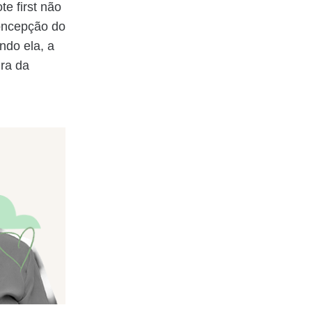
e first não
concepção do
ndo ela, a
ura da