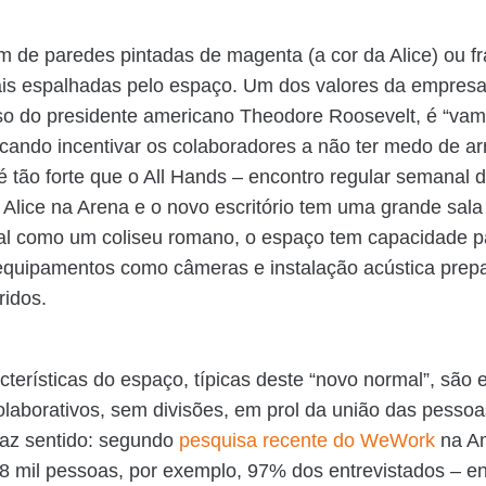
ém de paredes pintadas de magenta (a cor da Alice) ou f
is espalhadas pelo espaço. Um dos valores da empresa,
so do presidente americano Theodore Roosevelt, é “vam
cando incentivar os colaboradores a não ter medo de arr
é tão forte que o All Hands – encontro regular semanal
Alice na Arena e o novo escritório tem uma grande sal
Tal como um coliseu romano, o espaço tem capacidade p
equipamentos como câmeras e instalação acústica prep
ridos.
cterísticas do espaço, típicas deste “novo normal”, são
olaborativos, sem divisões, em prol da união das pessoa
Faz sentido: segundo
pesquisa recente do WeWork
na A
8 mil pessoas, por exemplo, 97% dos entrevistados – ent