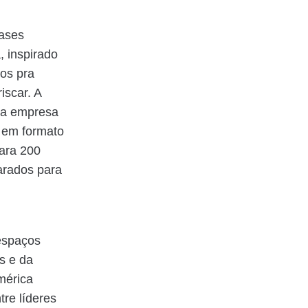
rases
 inspirado
os pra
iscar. A
 da empresa
a em formato
ara 200
arados para
 espaços
s e da
mérica
re líderes