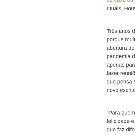
rituais. Ho
Três anos d
porque muit
abertura d
pandemia de
apenas para
fazer reuni
que pensa S
novo escrit
“Para quem 
felicidade 
que faz dif