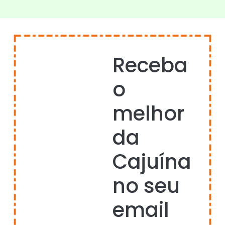
Receba
o
melhor
da
Cajuína
no seu
email