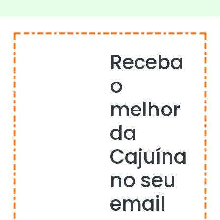
Receba
o
melhor
da
Cajuína
no seu
email