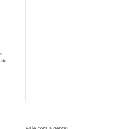
s
pode
Fale com a gente!