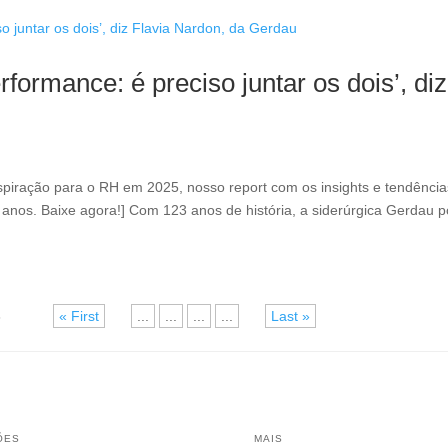
formance: é preciso juntar os dois’, diz
inspiração para o RH em 2025, nosso report com os insights e tendência
5 anos. Baixe agora!] Com 123 anos de história, a siderúrgica Gerdau 
8
« First
«
...
...
...
...
»
Last »
ÕES
MAIS