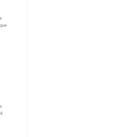
s
 que
s
rê