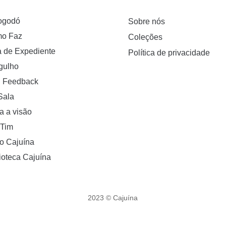
ogodó
Sobre nós
o Faz
Coleções
a de Expediente
Política de privacidade
gulho
 Feedback
Sala
a a visão
 Tim
o Cajuína
ioteca Cajuína
2023 © Cajuína