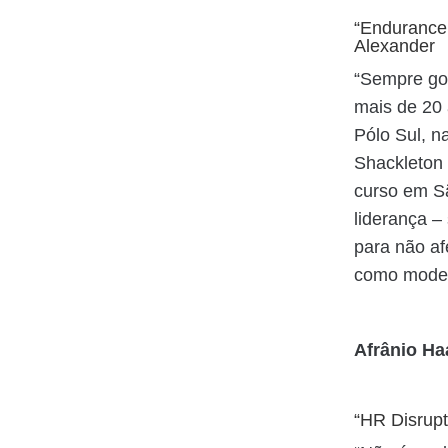
“Endurance:
Alexander
“Sempre gost
mais de 20 
Pólo Sul, n
Shackleton 
curso em Sã
liderança –
para não af
como modelo
Afrânio Ha
“HR Disrup