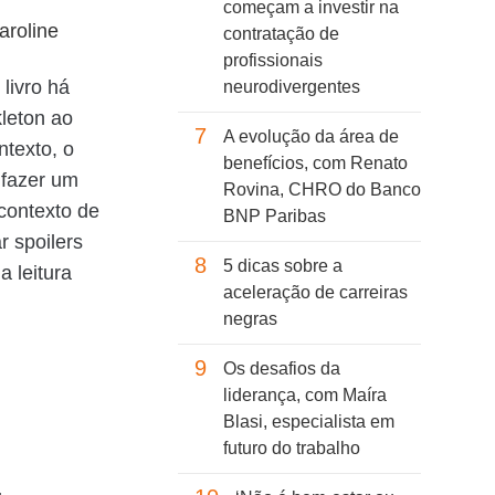
começam a investir na
aroline
contratação de
profissionais
 livro há
neurodivergentes
kleton ao
7
A evolução da área de
ntexto, o
benefícios, com Renato
 fazer um
Rovina, CHRO do Banco
 contexto de
BNP Paribas
r spoilers
8
5 dicas sobre a
a leitura
aceleração de carreiras
negras
9
Os desafios da
liderança, com Maíra
Blasi, especialista em
futuro do trabalho