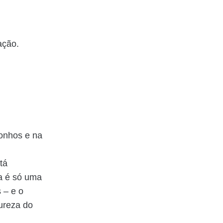
ação.
sonhos e na
tá
ta é só uma
 – e o
ureza do