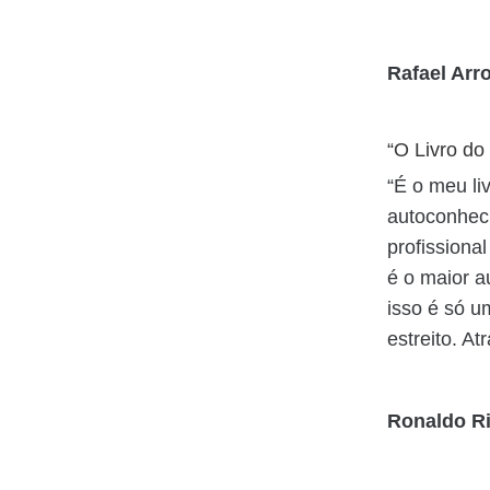
Rafael Arr
“O Livro d
“É o meu li
autoconheci
profissiona
é o maior a
isso é só u
estreito. A
Ronaldo Ri