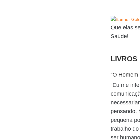
Que elas se
Saúde!
LIVROS
“O Homem e
“Eu me inte
comunicaçã
necessariam
pensando, h
pequena por
trabalho do
ser humano