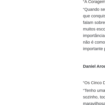
“A Coragem
“Quando se 
que conquis
falam sobre
muitos esco
importância
não é como 
importante 
Daniel Aro
“Os Cinco D
“Tenho uma
sozinho, to
maravilhosa