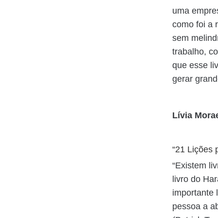
uma empresa
como foi a 
sem melindr
trabalho, c
que esse li
gerar grand
Lívia Mora
“21 Lições 
“Existem li
livro do Ha
importante 
pessoa a ab