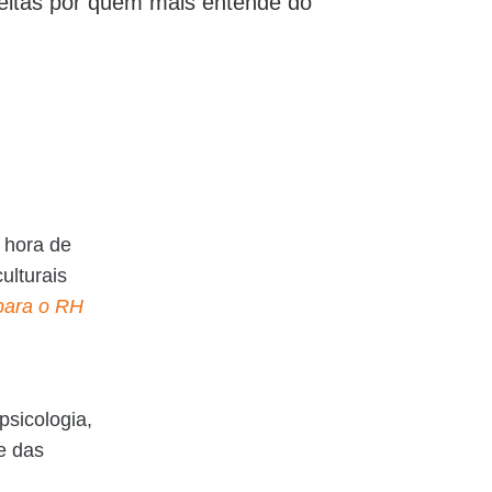
 feitas por quem mais entende do
 hora de
ulturais
para o RH
psicologia,
e das