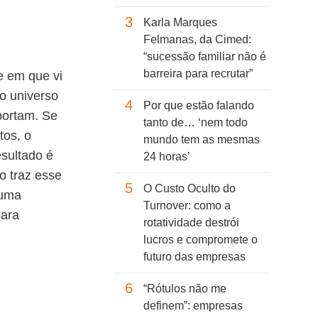
3
Karla Marques
Felmanas, da Cimed:
“sucessão familiar não é
barreira para recrutar”
e em que vi
o universo
4
Por que estão falando
portam. Se
tanto de… ‘nem todo
tos, o
mundo tem as mesmas
esultado é
24 horas’
o traz esse
5
O Custo Oculto do
 uma
Turnover: como a
para
rotatividade destrói
lucros e compromete o
futuro das empresas
6
“Rótulos não me
definem”: empresas