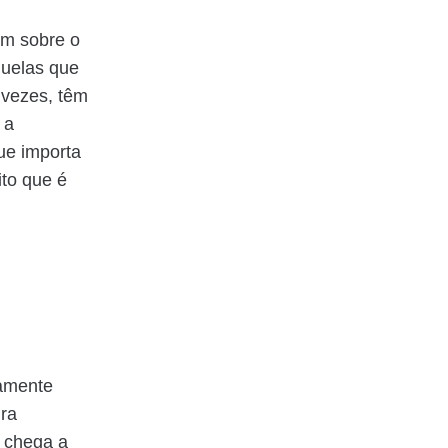
am sobre o
quelas que
 vezes, têm
 a
que importa
ito que é
tamente
ura
e chega a