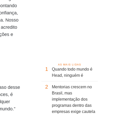
 contando
onfiança,
sa. Nosso
 acredito
ações e
AS MAIS LIDAS
1
Quando todo mundo é
Head, ninguém é
2
caso desse
Mentorias crescem no
Brasil, mas
nces, é
implementação dos
lquer
programas dentro das
 mundo.”
empresas exige cautela