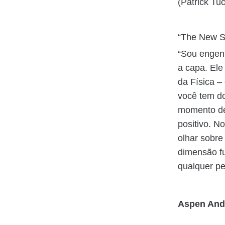
(Patrick Tu
“The New S
“Sou engenh
a capa. Ele
da Física –
você tem do
momento del
positivo. N
olhar sobre
dimensão fu
qualquer pe
Aspen Ande