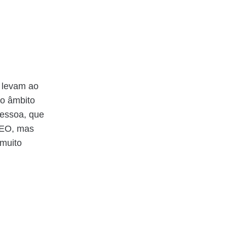
e levam ao
no âmbito
Pessoa, que
CEO, mas
 muito