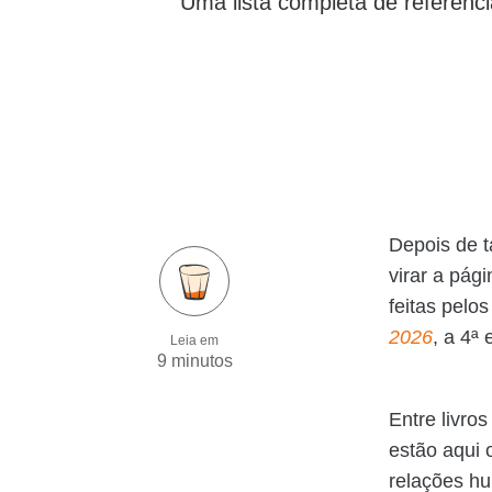
Uma lista completa de referênci
Depois de t
virar a pág
feitas pelo
2026
, a 4ª
Leia em
9 minutos
Entre livro
estão aqui 
relações h