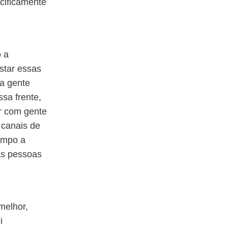
cificamente
o a
star essas
ta gente
sa frente,
r com gente
 canais de
empo a
as pessoas
melhor,
i