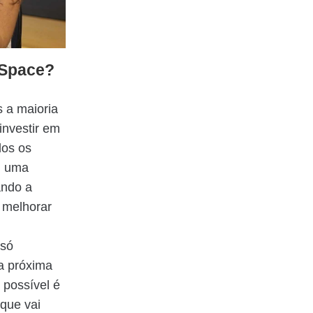
eSpace?
s a maioria
investir em
dos os
m uma
ando a
 melhorar
 só
a próxima
 possível é
 que vai