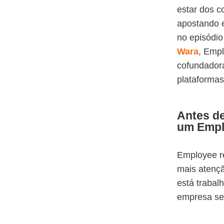
estar dos c
apostando 
no episódi
Wara
, Emp
cofundador
plataformas
Antes de
um Empl
Employee re
mais atençã
está trabal
empresa se 