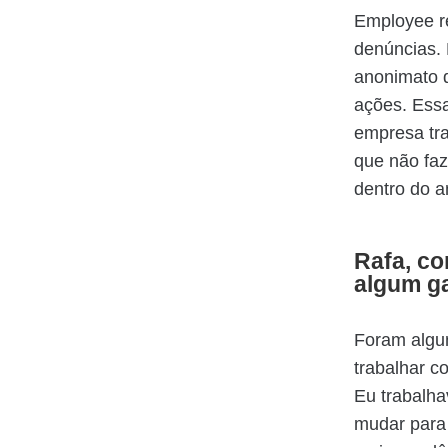
Employee re
denúncias.
anonimato 
ações. Ess
empresa tra
que não faz
dentro do a
Rafa, co
algum ga
Foram algun
trabalhar c
Eu trabalha
mudar para 