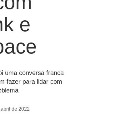
com
k e
pace
oi uma conversa franca
 fazer para lidar com
roblema
 abril de 2022