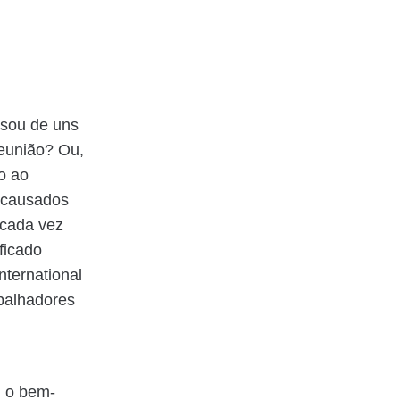
sou de uns
reunião? Ou,
o ao
 causados
 cada vez
ficado
ternational
balhadores
m o bem-