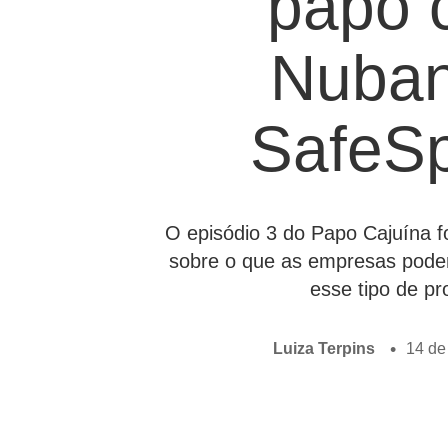
papo 
Nuban
SafeS
O episódio 3 do Papo Cajuína f
sobre o que as empresas podem
esse tipo de p
Luiza Terpins
14 de