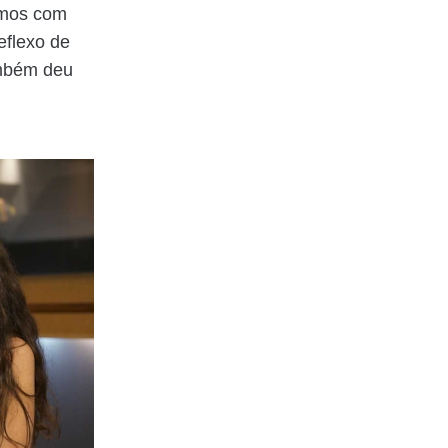
amos com
eflexo de
ambém deu