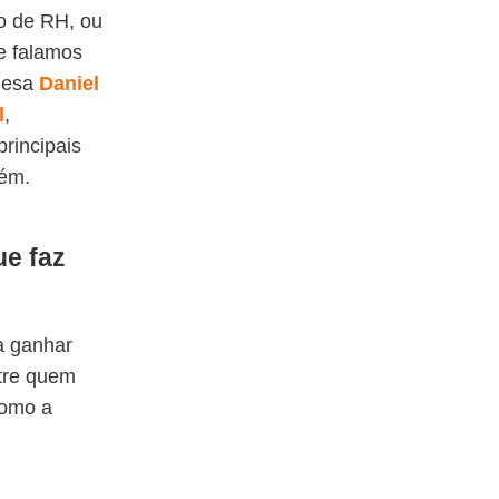
ro de RH, ou
e falamos
mesa
Daniel
l
,
principais
bém.
ue faz
a ganhar
ntre quem
como a