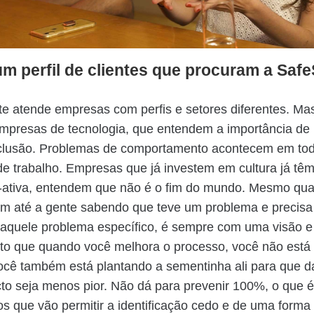
m perfil de clientes que procuram a Saf
te atende empresas com perfis e setores diferentes. Ma
mpresas de tecnologia, que entendem a importância de 
inclusão. Problemas de comportamento acontecem em to
e trabalho. Empresas que já investem em cultura já tê
ó-ativa, entendem que não é o fim do mundo. Mesmo qu
m até a gente sabendo que teve um problema e precisa
daquele problema específico, é sempre com uma visão e
to que quando você melhora o processo, você não está
ocê também está plantando a sementinha ali para que d
to seja menos pior. Não dá para prevenir 100%, o que é
os que vão permitir a identificação cedo e de uma forma