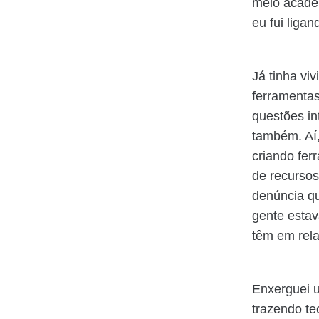
meio acadê
eu fui ligan
Já tinha vi
ferramentas
questões in
também. Aí,
criando fe
de recurso
denúncia q
gente esta
têm em rela
Enxerguei u
trazendo te