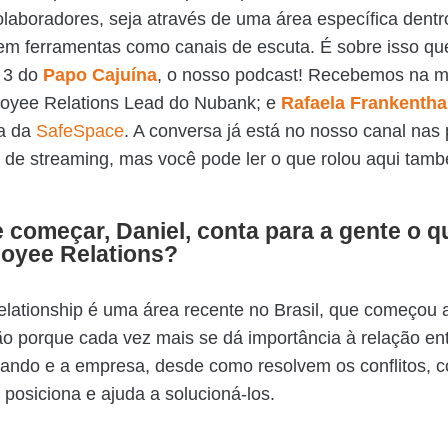
olaboradores, seja através de uma área específica dent
em ferramentas como canais de escuta. É sobre isso qu
o 3 do
Papo Cajuína
, o nosso podcast! Recebemos na 
loyee Relations Lead do Nubank; e
Rafaela Frankentha
a da
SafeSpace
. A conversa já está no nosso canal nas 
 de streaming, mas você pode ler o que rolou aqui tam
 começar, Daniel, conta para a gente o q
oyee Relations?
lationship é uma área recente no Brasil, que começou 
o porque cada vez mais se dá importância à relação e
hando e a empresa, desde como resolvem os conflitos, 
posiciona e ajuda a solucioná-los.