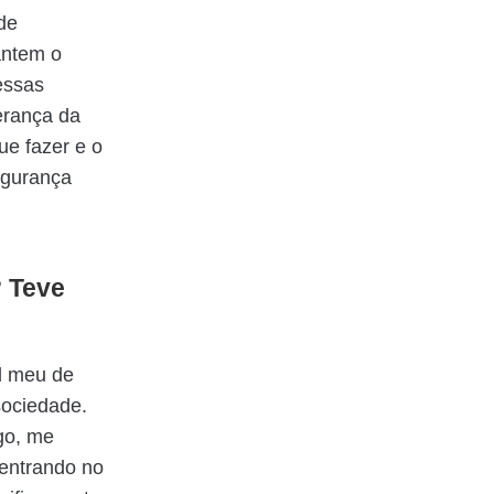
de
antem o
essas
erança da
ue fazer e o
segurança
? Teve
l meu de
sociedade.
go, me
 entrando no