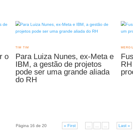
TIM TIM
MERG
r o
Para Luiza Nunes, ex-Meta e
Fus
IBM, a gestão de projetos
RH 
pode ser uma grande aliada
pro
do RH
Página 16 de 20
« First
«
...
...
...
»
Last »