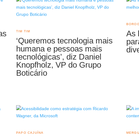
BORO
as
As 
TIM TIM
‘Queremos tecnologia mais
par
humana e pessoas mais
div
tecnológicas’, diz Daniel
Knopfholz, VP do Grupo
Boticário
PAPO CAJUÍNA
MERG