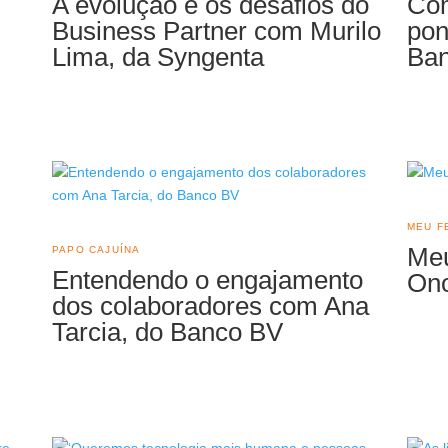
A evolução e os desafios do
Co
Business Partner com Murilo
pon
Lima, da Syngenta
Ba
MEU F
Meu
PAPO CAJUÍNA
Entendendo o engajamento
Ono
dos colaboradores com Ana
Tarcia, do Banco BV