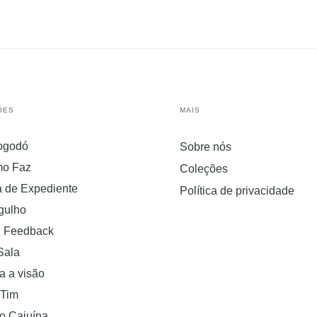
ÕES
MAIS
ogodó
Sobre nós
o Faz
Coleções
a de Expediente
Política de privacidade
gulho
 Feedback
Sala
a a visão
 Tim
o Cajuína