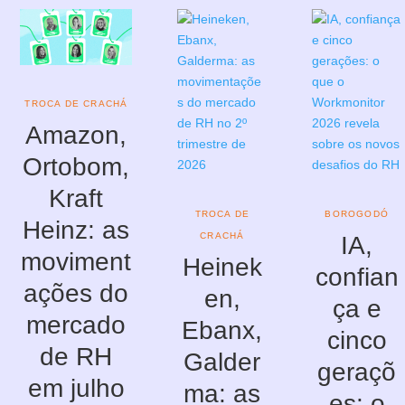
TROCA DE CRACHÁ
Amazon,
Ortobom,
Kraft
TROCA DE
BOROGODÓ
Heinz: as
CRACHÁ
IA,
moviment
Heinek
confian
ações do
en,
ça e
mercado
Ebanx,
cinco
de RH
Galder
geraçõ
em julho
ma: as
es: o