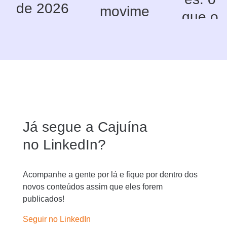
de 2026
movime
que o
ntaçõe
Workm
s do
onitor
mercad
2026
o de
revela
RH no
sobre
2º
os
Já segue a Cajuína
trimestr
novos
no LinkedIn?
e de
desafio
2026
s do
Acompanhe a gente por lá e fique por dentro dos
novos conteúdos assim que eles forem
RH
publicados!
Seguir no LinkedIn