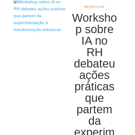
MERGULHO
Worksho
p sobre
IA no
RH
debateu
ações
práticas
que
partem
da
experim