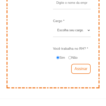
Cargo *
Você trabalha no RH? *
Sim
Não