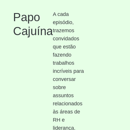
Papo
A cada
episódio,
Cajuína
trazemos
convidados
que estão
fazendo
trabalhos
incríveis para
conversar
sobre
assuntos
relacionados
às áreas de
RH e
liderança.