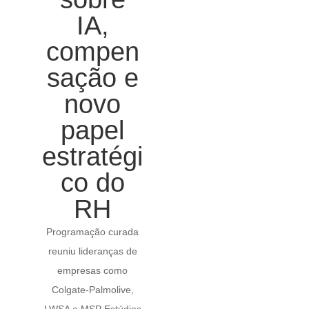
IA,
compen
sação e
novo
papel
estratégi
co do
RH
Programação curada
reuniu lideranças de
empresas como
Colgate-Palmolive,
LWSA e MSP Estúdios