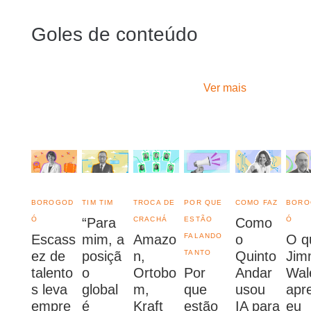
Goles de conteúdo
Ver mais
BOROGOD
TIM TIM
TROCA DE
POR QUE
COMO FAZ
BORO
Ó
“Para
CRACHÁ
ESTÃO
Como
Ó
Escass
mim, a
Amazo
FALANDO
o
O q
ez de
posiçã
n,
TANTO
Quinto
Jim
talento
o
Ortobo
Por
Andar
Wal
s leva
global
m,
que
usou
apr
empre
é
Kraft
estão
IA para
eu