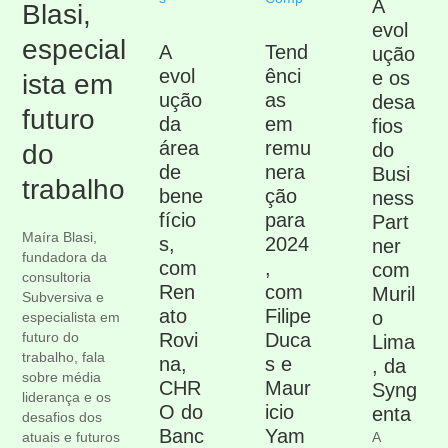
A
Blasi,
evol
especial
A
Tend
ução
evol
ênci
e os
ista em
ução
as
desa
futuro
da
em
fios
área
remu
do
do
de
nera
Busi
trabalho
bene
ção
ness
fício
para
Part
Maíra Blasi,
s,
2024
ner
fundadora da
com
,
com
consultoria
Ren
com
Muril
Subversiva e
ato
Filipe
o
especialista em
futuro do
Rovi
Duca
Lima
trabalho, fala
na,
s e
, da
sobre média
CHR
Maur
Syng
liderança e os
O do
icio
enta
desafios dos
Banc
Yam
atuais e futuros
A