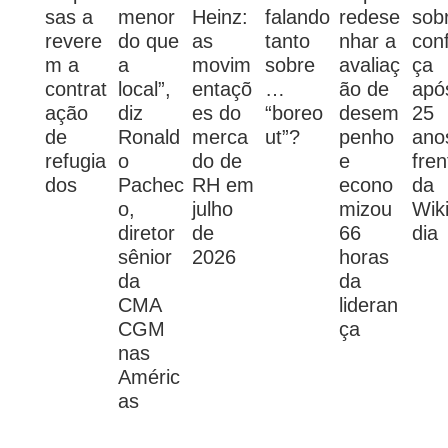
sas a
menor
Heinz:
falando
redese
sob
revere
do que
as
tanto
nhar a
con
m a
a
movim
sobre
avaliaç
ça
contrat
local”,
entaçõ
…
ão de
apó
ação
diz
es do
“boreo
desem
25
de
Ronald
merca
ut”?
penho
ano
refugia
o
do de
e
fren
dos
Pachec
RH em
econo
da
o,
julho
mizou
Wik
diretor
de
66
dia
sênior
2026
horas
da
da
CMA
lideran
CGM
ça
nas
Améric
as